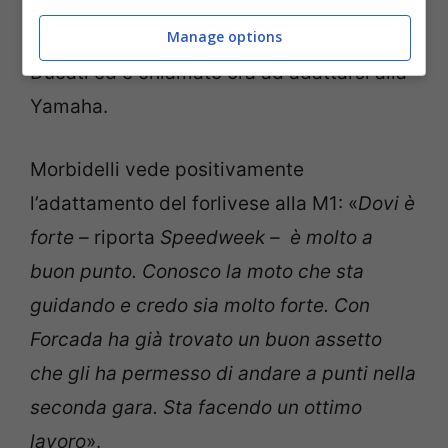
che ovviamente sta incontrando qualche
Manage options
difficoltà avendo corso per anni con una
Ducati ed è chiamato ora ad adattarsi alla
Yamaha.
Morbidelli vede positivamente
l’adattamento del forlivese alla M1: «
Dovi è
forte –
riporta
Speedweek – è molto a
buon punto. Conosco la moto che sta
guidando e credo sia molto forte. Con
Forcada ha già trovato un buon assetto
che gli ha permesso di andare a punti nella
seconda gara. Sta facendo un ottimo
lavoro
».