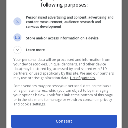
following purposes:
di Dovizioso e della sua
situazione
Personalised advertising and content, advertising and
content measurement, audience research and
services development
Store and/or access information on a device
Learn more
Your personal data will be processed and information from
your device (cookies, unique identifiers, and other device
data) may be stored by, accessed by and shared with 319
partners, or used specifically by this site. We and our partners
may use precise geolocation data.
List of partners.
Some vendors may process your personal data on the basis
of legitimate interest, which you can object to by managing
your options below. Look for a link at the bottom of this page
or in the site menu to manage or withdraw consent in privacy
and cookie settings.
A prendere il posto di
Morbidelli
nel team
Petronas SRT è stato
Andrea Dovizioso
,
Consent