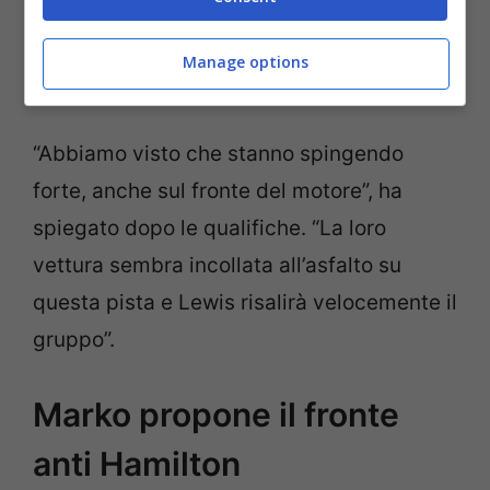
ha espresso dubbi sulle possibilità del suo
beniamino in gara, e si aspetta invece una
Manage options
rapida risalita del sette volte iridato.
“Abbiamo visto che stanno spingendo
forte, anche sul fronte del motore”, ha
spiegato dopo le qualifiche. “La loro
vettura sembra incollata all’asfalto su
questa pista e Lewis risalirà velocemente il
gruppo”.
Marko propone il fronte
anti Hamilton