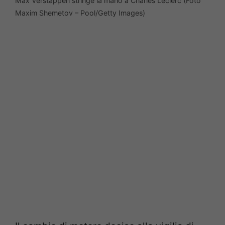
Max Verstappen stringe la mano a Charles Leclerc (Foto
Maxim Shemetov – Pool/Getty Images)