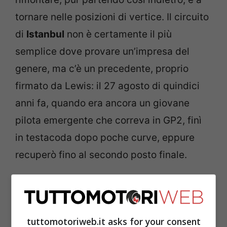
tornare nelle posizioni di vertice. Il circuito
di
Istanbul
non è certamente il più
semplice dove provare un’impresa del
genere, ma c’è un precedente, proprio
firmato da Lewis: il 27 agosto di quindici
anni fa, quando era ancora un giovane
pilota emergente che correva in GP2, finì
in testacoda dopo poche curve, eppure
recuperò fino al secondo posto finale.
Red Bull, Horner non si fa
illusioni
tuttomotoriweb.it asks for your consent