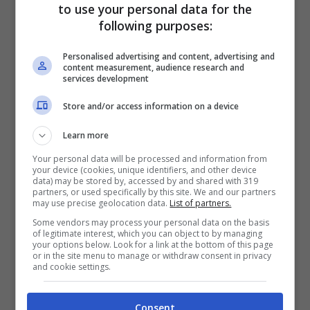
to use your personal data for the
following purposes:
Personalised advertising and content, advertising and
content measurement, audience research and
services development
Store and/or access information on a device
Learn more
Your personal data will be processed and information from
your device (cookies, unique identifiers, and other device
data) may be stored by, accessed by and shared with 319
partners, or used specifically by this site. We and our partners
Recuperare posizioni sul tracciato turco,
may use precise geolocation data.
List of partners.
dunque, è difficile, ma non impossibile. E la
Some vendors may process your personal data on the basis
of legitimate interest, which you can object to by managing
your options below. Look for a link at the bottom of this page
Red Bull
ne è consapevole. Il team
or in the site menu to manage or withdraw consent in privacy
and cookie settings.
principal
Christian Horner
non si fida delle
dichiarazioni rilasciate da
Toto Wolff
, che
Consent