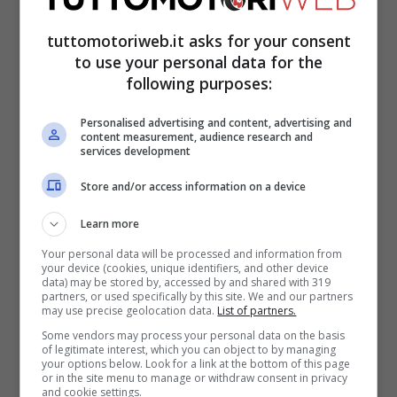
lentamente. – ha ammesso Hamilton -.
Il
tuttomotoriweb.it asks for your consent
team ha pensato al campionato? Non so
to use your personal data for the
cosa abbiano pensato, devo parlare con
following purposes:
loro e chiarire il perché mi hanno fatto
Personalised advertising and content, advertising and
rientrare
. Ci riuniremo e, visto che
content measurement, audience research and
services development
abbiamo perso dei punti potenziali,
Store and/or access information on a device
cercheremo di reagire nella prossima
gara”.
Learn more
Your personal data will be processed and information from
your device (cookies, unique identifiers, and other device
Poi ha ribadito: “E’ stato molto difficile
data) may be stored by, accessed by and shared with 319
partners, or used specifically by this site. We and our partners
rimontare, ma lo è stato per tutti. Non me
may use precise geolocation data.
List of partners.
Some vendors may process your personal data on the basis
l’aspettavo. Siamo partiti bene, poi però
of legitimate interest, which you can object to by managing
your options below. Look for a link at the bottom of this page
non abbiamo finito altrettanto”.
or in the site menu to manage or withdraw consent in privacy
and cookie settings.