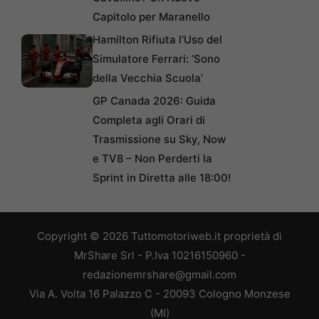
Capitolo per Maranello
Hamilton Rifiuta l’Uso del
Simulatore Ferrari: ‘Sono
della Vecchia Scuola’
GP Canada 2026: Guida
Completa agli Orari di
Trasmissione su Sky, Now
e TV8 – Non Perderti la
Sprint in Diretta alle 18:00!
Copyright © 2026 Tuttomotoriweb.it proprietà di
MrShare Srl - P.Iva 10216150960 -
redazionemrshare@gmail.com
Via A. Volta 16 Palazzo C - 20093 Cologno Monzese
(MI)