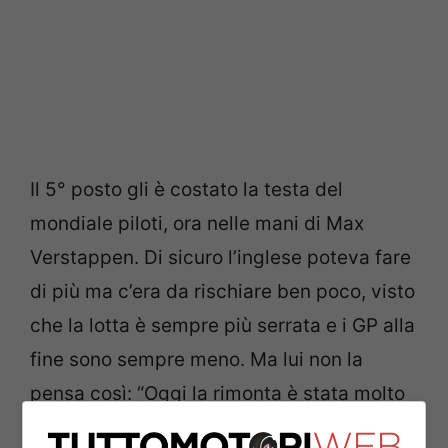
Il 5° posto gli è costato la testa del
mondiale piloti, ora nelle mani di Max
Verstappen. Di sicuro l’inglese poteva fare
di più ma c’era da rischiare ben poco, visto
che la lotta è sempre più serrata e i GP alla
fine sono sempre meno. Ma lui non la
pensa così: “Oggi la rimonta è stata molto
molto difficile perché a pista si è asciugata