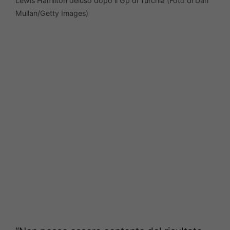
Lewis Hamilton deluso dopo il Gp di Turchia (Foto di Dan
Mullan/Getty Images)