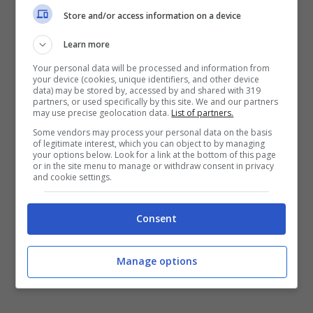
volta ci saranno 21 Gran Premi, anche se le
Store and/or access information on a device
date d’Oltremare potrebbero subire dei
Learn more
cambiamenti. In caso di cancellazione ci
Your personal data will be processed and information from
your device (cookies, unique identifiers, and other device
saranno doppi eventi europei come
data) may be stored by, accessed by and shared with 319
partners, or used specifically by this site. We and our partners
accaduto quest’anno a Misano. Due le
may use precise geolocation data.
List of partners.
Some vendors may process your personal data on the basis
sessioni di test pre-campionato: a Sepang
of legitimate interest, which you can object to by managing
your options below. Look for a link at the bottom of this page
dal 5 al 5 febbraio (31 gennaio-2 febbraio
or in the site menu to manage or withdraw consent in privacy
and cookie settings.
shakedown) e in Indonesia dall’11 al 13
febbraio.
Consent
Manage options