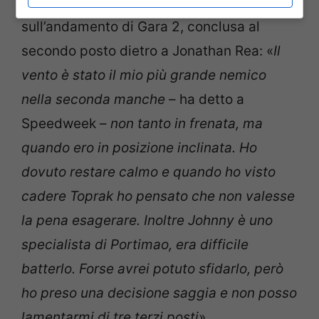
Superbike a Portimao si è così espresso
sull’andamento di Gara 2, conclusa al
secondo posto dietro a Jonathan Rea: «
Il
vento è stato il mio più grande nemico
nella seconda manche
– ha detto a
Speedweek –
non tanto in frenata, ma
quando ero in posizione inclinata. Ho
dovuto restare calmo e quando ho visto
cadere Toprak ho pensato che non valesse
la pena esagerare. Inoltre Johnny è uno
specialista di Portimao, era difficile
batterlo. Forse avrei potuto sfidarlo, però
ho preso una decisione saggia e non posso
lamentarmi di tre terzi posti
».