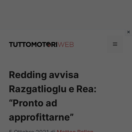
Vai
al
Menu
contenuto
Redding avvisa
Razgatlioglu e Rea:
“Pronto ad
approfittarne”