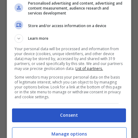
Personalised advertising and content, advertising and
content measurement, audience research and
services development
SBK 2021, Redding crede
Store and/or access information on a device
ancora nel titolo mondiale
Learn more
Your personal data will be processed and information from
your device (cookies, unique identifiers, and other device
data) may be stored by, accessed by and shared with 319
partners, or used specifically by this site. We and our partners
may use precise geolocation data.
List of partners.
Some vendors may process your personal data on the basis
of legitimate interest, which you can object to by managing
your options below. Look for a link at the bottom of this page
or in the site menu to manage or withdraw consent in privacy
and cookie settings.
Consent
Redding
dopo la fine del weekend
Manage options