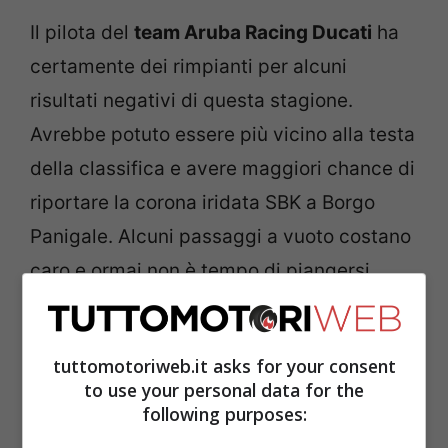
Il pilota del
team Aruba Racing Ducati
ha
certamente dei rimpianti per alcuni
risultati negativi di questa stagione.
Avrebbe potuto essere più vicino alla testa
della classifica e avere maggiori chance di
riportare la corona iridata SBK a Borgo
Panigale. Alcuni passaggi a vuoto costano
caro e ormai non è tempo di piangersi
addosso per quello che poteva essere e
non è stato.
tuttomotoriweb.it asks for your consent
to use your personal data for the
LEGGI ANCHE ->
SBK, Razgatlioglu
following purposes:
provoca Rea: “Non cambio il mio stile”