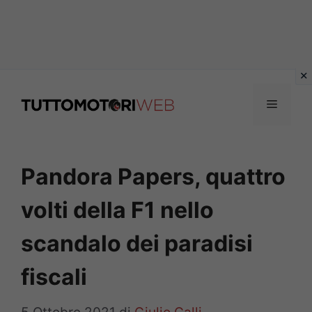
Vai
al
Menu
contenuto
Pandora Papers, quattro
volti della F1 nello
scandalo dei paradisi
fiscali