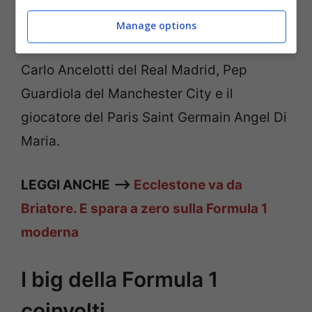
Non sfugge nemmeno il mondo del calcio
Manage options
che vede chiamati in causa gli allenatori
Carlo Ancelotti del Real Madrid, Pep
Guardiola del Manchester City e il
giocatore del Paris Saint Germain Angel Di
Maria.
LEGGI ANCHE
—>
Ecclestone va da
Briatore. E spara a zero sulla Formula 1
moderna
I big della Formula 1
coinvolti