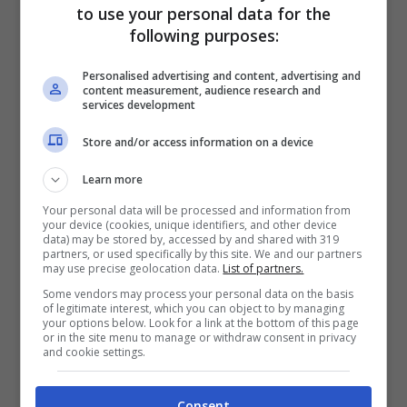
to use your personal data for the
Abbiamo fatto la prima fila del 2021, sono
following purposes:
felice. Mi aspettato le Ducati molto forti.
Personalised advertising and content, advertising and
Non mi aspettavo un’altra rossa in pole
content measurement, audience research and
services development
position, però Bagnaia è molto forte sul
giro secco
».
Store and/or access information on a device
Learn more
L’otto volte campione del mondo non fa
Your personal data will be processed and information from
your device (cookies, unique identifiers, and other device
previsioni sulla gara, che sarà abbastanza
data) may be stored by, accessed by and shared with 319
partners, or used specifically by this site. We and our partners
complicata per più motivi: «
Vediamo
may use precise geolocation data.
List of partners.
domani, la gara è lunga e sarà difficile da
Some vendors may process your personal data on the basis
of legitimate interest, which you can object to by managing
gestire, ci sono tante buche. Dovrò gestire
your options below. Look for a link at the bottom of this page
or in the site menu to manage or withdraw consent in privacy
anche le energie, fisicamente questo
and cookie settings.
circuito chiede molto. Comunque sono
Consent