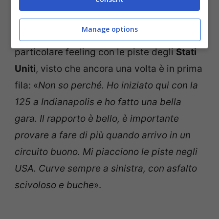
contento di partire terzo
».
Manage options
A Marquez è stato chiesto poi del suo
particolare feeling con le piste degli
Stati
Uniti
, visto che ancora una volta è in prima
fila: «
Non so perché. Ho iniziato qui con la
125 a Indianapolis e ho fatto una bella
gara. Il rapporto è bello, è importante
provare a fare di più quando arrivo in un
circuito buono. Mi piacciono le piste negli
USA. Curve sempre a sinistra, con asfalto
scivoloso e buche
».