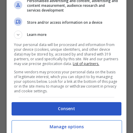
Personalised advertising and content, advertising and
luminoso sui display delle moto per
content measurement, audience research and
services development
avvisare di una caduta, di ridurre il numero
Store and/or access information on a device
dei piloti. Ma saranno sufficienti questi
provvedimenti?
Learn more
Your personal data will be processed and information from
your device (cookies, unique identifiers, and other device
Il parere di Miller
data) may be stored by, accessed by and shared with 319
partners, or used specifically by this site. We and our partners
may use precise geolocation data.
List of partners.
Jack Miller
è uno dei pochi piloti senza
Some vendors may process your personal data on the basis
of legitimate interest, which you can object to by managing
your options below. Look for a link at the bottom of this page
troppi peli sulla lingua e le sue parole sono
or in the site menu to manage or withdraw consent in privacy
and cookie settings.
cinicamente esemplari della stato d’animo
che serpeggia fra i piloti. “Questo sport è
Consent
quello che è. È brutale. Da un lato è
affascinante che sia così incontaminato e
Manage options
pericoloso. Dall’altro, è più che terribile, è