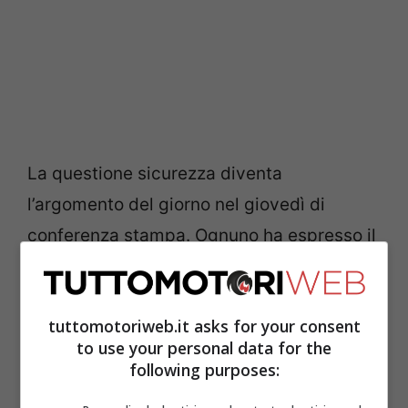
La questione sicurezza diventa
l’argomento del giorno nel giovedì di
conferenza stampa. Ognuno ha espresso il
suo dolore per la tragedia che ha investito
la famiglia Vinales, ma nessuno sa dare
tuttomotoriweb.it asks for your consent
una risposta in merito alle possibili
to use your personal data for the
soluzioni.
FIM
e
Dorna
stanno pensando di
following purposes:
innalzare l’età minima, ad un segnale