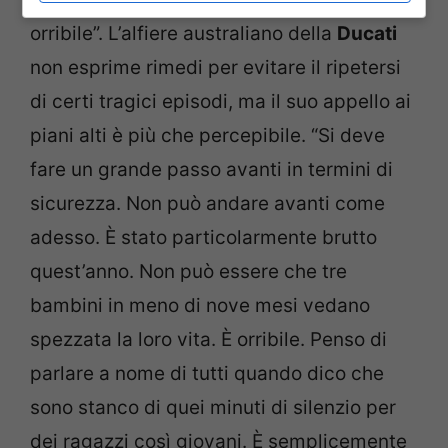
orribile”. L’alfiere australiano della
Ducati
non esprime rimedi per evitare il ripetersi
di certi tragici episodi, ma il suo appello ai
piani alti è più che percepibile. “Si deve
fare un grande passo avanti in termini di
sicurezza. Non può andare avanti come
adesso. È stato particolarmente brutto
quest’anno. Non può essere che tre
bambini in meno di nove mesi vedano
spezzata la loro vita. È orribile. Penso di
parlare a nome di tutti quando dico che
sono stanco di quei minuti di silenzio per
dei ragazzi così giovani. È semplicemente