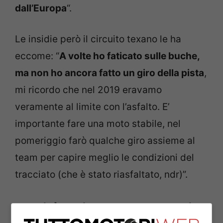
dall’Europa
“.
Le insidie però il circuito texano le ha
eccome: “
A volte ho faticato sulle buche,
ma non ho ancora fatto un giro della pista
,
mi ricordo che nel 2019 eravamo
veramente al limite con l’asfalto. E’
importante fare una moto stabile, nel
pomeriggio farò qualche giro assieme al
team per capire meglio le condizioni del
tracciato (che è stato riasfaltato, ndr)”.
Novità e titolo che vola via