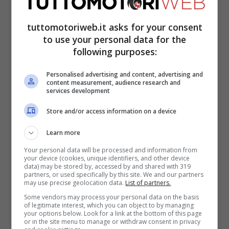
tuttomotoriweb.it asks for your consent
to use your personal data for the
following purposes:
Personalised advertising and content, advertising and
content measurement, audience research and
services development
Store and/or access information on a device
Learn more
E’ stata una stagione strana quella della
Your personal data will be processed and information from
your device (cookies, unique identifiers, and other device
Suzuki e di Joan Mir, al di sotto delle
data) may be stored by, accessed by and shared with 319
partners, or used specifically by this site. We and our partners
aspettative nonostante la moto avesse
may use precise geolocation data.
List of partners.
Some vendors may process your personal data on the basis
fatto vedere lo scorso anno miglioramenti
of legitimate interest, which you can object to by managing
your options below. Look for a link at the bottom of this page
importanti. Tanto che tutti avevano votato
or in the site menu to manage or withdraw consent in privacy