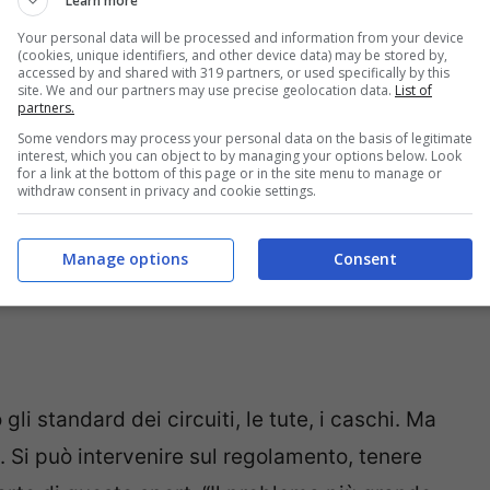
Learn more
he amava… Sappiamo che il nostro sport è
Your personal data will be processed and information from your device
(cookies, unique identifiers, and other device data) may be stored by,
lato”.
accessed by and shared with 319 partners, or used specifically by this
site. We and our partners may use precise geolocation data.
List of
partners.
Some vendors may process your personal data on the basis of legitimate
interest, which you can object to by managing your options below. Look
for a link at the bottom of this page or in the site menu to manage or
withdraw consent in privacy and cookie settings.
Manage options
Consent
gli standard dei circuiti, le tute, i caschi. Ma
e. Si può intervenire sul regolamento, tenere