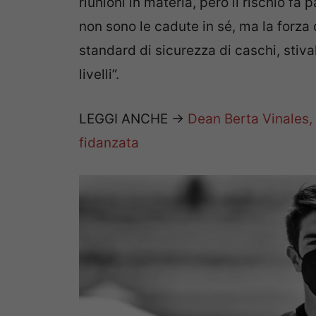
riunioni in materia, però il rischio fa
non sono le cadute in sé, ma la forza d
standard di sicurezza di caschi, stival
livelli”.
LEGGI ANCHE ->
Dean Berta Vinales, 
fidanzata