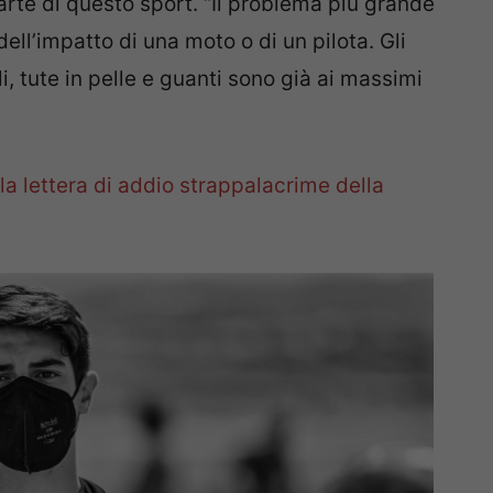
 parte di questo sport. “Il problema più grande
ell’impatto di una moto o di un pilota. Gli
i, tute in pelle e guanti sono già ai massimi
la lettera di addio strappalacrime della