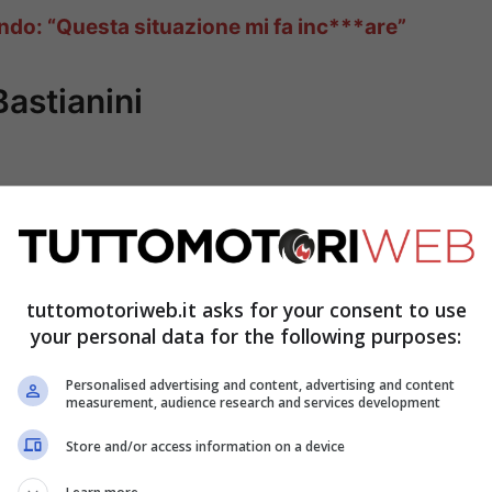
ndo: “Questa situazione mi fa inc***are”
astianini
tuttomotoriweb.it asks for your consent to use
your personal data for the following purposes:
Personalised advertising and content, advertising and content
measurement, audience research and services development
Store and/or access information on a device
anifestato la propria soddisfazione per il
ano: «
È meno inaspettato di quanto la gente