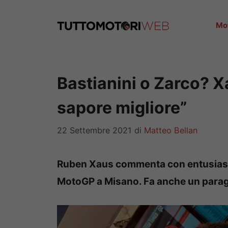
Vai
al
Mo
contenuto
Bastianini o Zarco? Xa
sapore migliore”
22 Settembre 2021
di
Matteo Bellan
Ruben Xaus commenta con entusiasmo 
MotoGP a Misano. Fa anche un parago