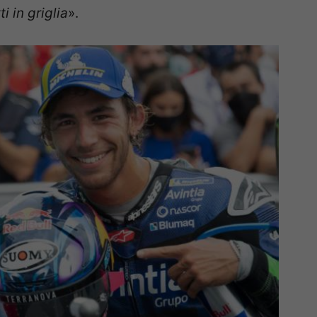
 in griglia
».