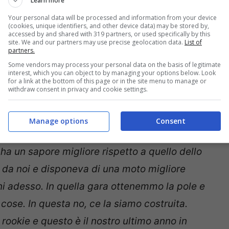
Learn more
amo il podio, ma ci aspettavamo il passo che
Your personal data will be processed and information from your device
(cookies, unique identifiers, and other device data) may be stored by,
nza. Gli abbiamo detto di seguire piloti come
accessed by and shared with 319 partners, or used specifically by this
site. We and our partners may use precise geolocation data.
List of
ritmo. Ha avuto un passo infernale domenica
partners.
Some vendors may process your personal data on the basis of legitimate
successo nulla di strano avrebbe potuto
interest, which you can object to by managing your options below. Look
for a link at the bottom of this page or in the site menu to manage or
withdraw consent in privacy and cookie settings.
ama Avintia ritiene che sia stato più bello il
Manage options
Consent
onfronto a quello del 2020 che conquistò
ha un sapore migliore rispetto a quello dello
 da noi e disponeva di una moto migliore
ini adesso. In quella gara ottenemmo la pole e
ose. In questa no, ce la siamo costruita.
rookie e questo è il nostro ultimo anno in