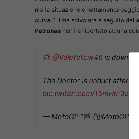
ma la situazione è nettamente peggiora
curva 5. Una scivolata a seguito della
Petronas
non ha riportato alcuna con
@ValeYellow46
is down!
The Doctor is unhurt after sli
pic.twitter.com/15mHm3a9
— MotoGP™
(@MotoGP)
S