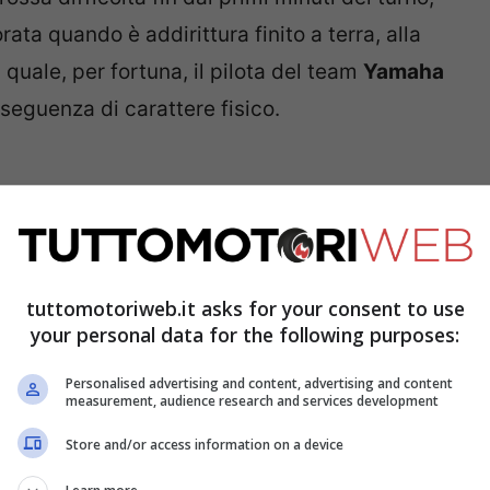
ta quando è addirittura finito a terra, alla
 quale, per fortuna, il pilota del team
Yamaha
seguenza di carattere fisico.
ding off at Turn 5!
#AragonGP
tuttomotoriweb.it asks for your consent to use
wF
your personal data for the following purposes:
Personalised advertising and content, advertising and content
measurement, audience research and services development
eptember 10, 2021
Store and/or access information on a device