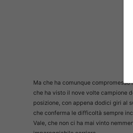
Ma che ha comunque compromesso il s
che ha visto il nove volte campione 
posizione, con appena dodici giri al 
che conferma le difficoltà sempre in
Vale, che non ci ha mai vinto nemmen