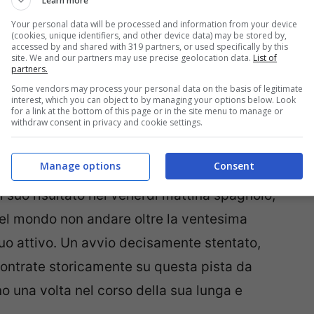
Learn more
Your personal data will be processed and information from your device
(cookies, unique identifiers, and other device data) may be stored by,
accessed by and shared with 319 partners, or used specifically by this
site. We and our partners may use precise geolocation data.
List of
partners.
Some vendors may process your personal data on the basis of legitimate
interest, which you can object to by managing your options below. Look
for a link at the bottom of this page or in the site menu to manage or
withdraw consent in privacy and cookie settings.
Manage options
Consent
uo risultato nel venerdì mattina spagnolo,
del mondo non andare oltre la ventesima
suo attivo. Un avvio decisamente stentato,
contrate storicamente su questa pista da
o una volta nel corso della sua lunga e