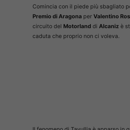
Comincia con il piede più sbagliato po
Premio di Aragona
per
Valentino Ros
circuito del
Motorland
di
Alcaniz
è st
caduta che proprio non ci voleva.
Il fenomeno di Tavullia è apparso in gr