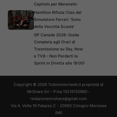
Capitolo per Maranello
Hamilton Rifiuta l’Uso del
Simulatore Ferrari: ‘Sono
della Vecchia Scuola’
GP Canada 2026: Guida
Completa agli Orari di
Trasmissione su Sky, Now
e TV8 – Non Perderti la
Sprint in Diretta alle 18:00!
Copyright © 2026 Tuttomotoriweb.it proprietà di
MrShare Srl - P.Iva 10216150960 -
redazionemrshare@gmail.com
Via A. Volta 16 Palazzo C - 20093 Cologno Monzese
(MI)