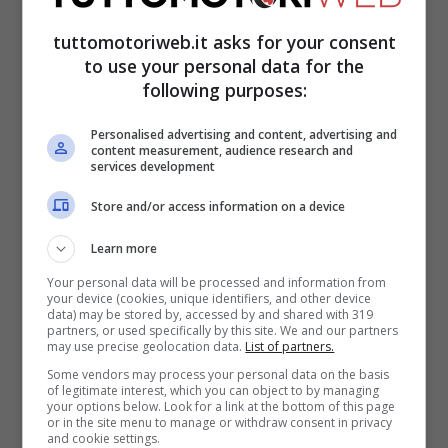
tuttomotoriweb.it asks for your consent
to use your personal data for the
following purposes:
Personalised advertising and content, advertising and
content measurement, audience research and
services development
Store and/or access information on a device
Learn more
Your personal data will be processed and information from
your device (cookies, unique identifiers, and other device
“Senza entrare nel merito del motore
data) may be stored by, accessed by and shared with 319
partners, or used specifically by this site. We and our partners
Mercedes
, preferirei parlare di altri
may use precise geolocation data.
List of partners.
Some vendors may process your personal data on the basis
argomenti ben noti: le ali flessibili e la
of legitimate interest, which you can object to by managing
your options below. Look for a link at the bottom of this page
gestione della pressione delle gomme, che
or in the site menu to manage or withdraw consent in privacy
and cookie settings.
hanno richiesto l’emissione di direttive