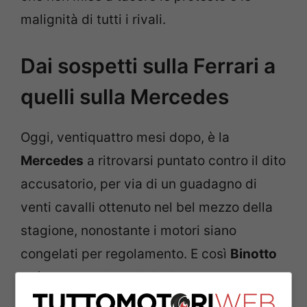
malignità di tutti i rivali.
Dai sospetti sulla Ferrari a
quelli sulla Mercedes
Oggi, ventiquattro mesi dopo, è la
Mercedes
a ritrovarsi puntato contro il dito
accusatorio, per via di un guadagno di
venti cavalli ottenuto nel bel mezzo della
stagione, nonostante i motori siano
congelati per regolamento. E così
Binotto
può prendersi una rivincita postuma,
togliersi qualche sassolino dalla scarpa.