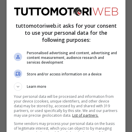
tuttomotoriweb.it asks for your consent
to use your personal data for the
following purposes:
Personalised advertising and content, advertising and
content measurement, audience research and
services development
Store and/or access information on a device
Rea
è sicuramente un grande favorito per
Learn more
questo fine settimana in Francia. A Magny-
Your personal data will be processed and information from
Cours ha ottenuto ottimi risultati con la
your device (cookies, unique identifiers, and other device
data) may be stored by, accessed by and shared with 319
Kawasaki. Otto vittorie e tre secondi posti
partners, or used specifically by this site. We and our partners
may use precise geolocation data.
List of partners.
dal 2015 a oggi.
Razgatlioglu
sul tracciato
Some vendors may process your personal data on the basis
of legitimate interest, which you can object to by managing
francese ha vinto le sue prime gare nel