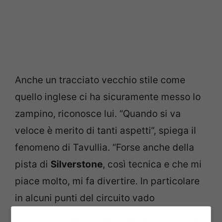
Anche un tracciato vecchio stile come
quello inglese ci ha sicuramente messo lo
zampino, riconosce lui. “Quando si va
veloce è merito di tanti aspetti”, spiega il
fenomeno di Tavullia. “Forse anche della
pista di
Silverstone
, così tecnica e che mi
piace molto, mi fa divertire. In particolare
in alcuni punti del circuito vado
decisamente forte, è davvero un piacere”.