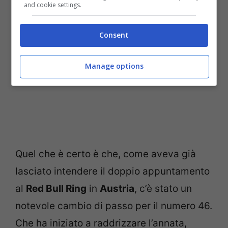
and cookie settings.
Consent
Manage options
Quel che è certo è che, come aveva già
lasciato intendere il doppio appuntamento
al
Red Bull Ring
in
Austria
, c’è stato un
notevole cambio di passo per il numero 46.
Che ha iniziato a raddrizzare l’annata,