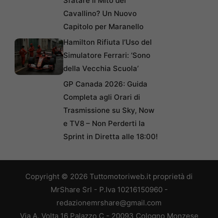
Sfatare il Mito del
Cavallino? Un Nuovo
Capitolo per Maranello
Hamilton Rifiuta l’Uso del
Simulatore Ferrari: ‘Sono
della Vecchia Scuola’
GP Canada 2026: Guida
Completa agli Orari di
Trasmissione su Sky, Now
e TV8 – Non Perderti la
Sprint in Diretta alle 18:00!
Copyright © 2026 Tuttomotoriweb.it proprietà di
MrShare Srl - P.Iva 10216150960 -
redazionemrshare@gmail.com
Via A. Volta 16 Palazzo C - 20093 Cologno Monzese