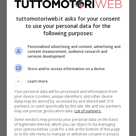
Il fine settimana, dunque, procede con un
tuttomotoriweb.it asks for your consent
andamento positivo: “Continuiamo a
to use your personal data for the
following purposes:
migliorare. Fin da stamattina ho lavorato
bene, sia sull’assetto che sulle gomme.
Personalised advertising and content, advertising and
content measurement, audience research and
Nelle ultime due sessioni di prove libere e
services development
in qualifica sono sempre rimasto tra i primi
Store and/or access information on a device
dieci e di questo sono contento. Guido
Learn more
bene, ho un buon potenziale. Voglio
Your personal data will be processed and information from
continuare così, anche se non sarà facile”.
your device (cookies, unique identifiers, and other device
data) may be stored by, accessed by and shared with 319
partners, or used specifically by this site. We and our partners
may use precise geolocation data.
List of partners.
Valentino Rossi si vuole
Some vendors may process your personal data on the basis
of legitimate interest, which you can object to by managing
congedare alla grande
your options below. Look for a link at the bottom of this page
or in the site menu to manage or withdraw consent in privacy