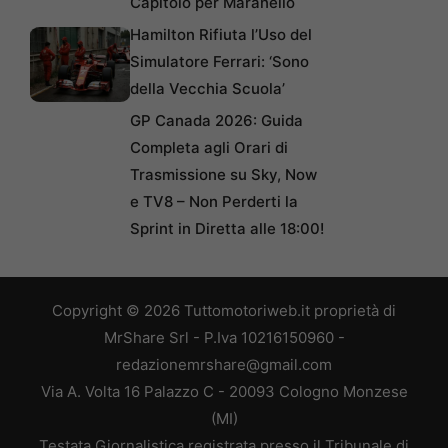
Capitolo per Maranello
Hamilton Rifiuta l’Uso del
Simulatore Ferrari: ‘Sono
della Vecchia Scuola’
GP Canada 2026: Guida
Completa agli Orari di
Trasmissione su Sky, Now
e TV8 – Non Perderti la
Sprint in Diretta alle 18:00!
Copyright © 2026 Tuttomotoriweb.it proprietà di
MrShare Srl - P.Iva 10216150960 -
redazionemrshare@gmail.com
Via A. Volta 16 Palazzo C - 20093 Cologno Monzese
(MI)
Testata Giornalistica registrata presso il Tribunale di