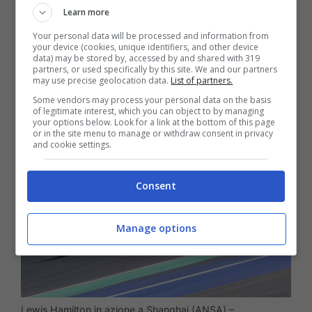
Learn more
Rossa è competitiva, almeno in parte, solo
Your personal data will be processed and information from
quando va oltre i regolamenti
, un qualcosa
your device (cookies, unique identifiers, and other device
data) may be stored by, accessed by and shared with 319
che non è certamente interpretabile come
partners, or used specifically by this site. We and our partners
may use precise geolocation data.
List of partners.
una scusate, bensì è un aggravante.
Some vendors may process your personal data on the basis
of legitimate interest, which you can object to by managing
your options below. Look for a link at the bottom of this page
or in the site menu to manage or withdraw consent in privacy
and cookie settings.
Consent
Manage options
Lewis Hamilton in azione a Shanghai (ANSA) –