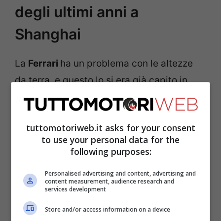
degli ultimi anni a
Shanghai
La
Ferrari
ha un problema con le altezze
da terra, e questo lo si era già capito in
Australia. Per farla breve, la SF-25 va
forte, come avvenuto nella Sprint Race,
tuttomotoriweb.it asks for your consent
quando può viaggiare vicina al suolo, ma i
to use your personal data for the
tecnici sono poi costretti ad alzarla per
following purposes:
evitare squalifiche (cosa che
Personalised advertising and content, advertising and
evidentemente non è bastata in Cina, a
content measurement, audience research and
services development
patto che sia stato fatto), andando a
Store and/or access information on a device
perdere prestazione. In sostanza,
la nuova