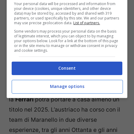
magica.
Your personal data will be processed and information from
your device (cookies, unique identifiers, and other device
data) may be stored by, accessed by and shared with 319
partners, or used specifically by this site. We and our partners
Ferrari, Gerhard Berger è
may use precise geolocation data.
List of partners.
Some vendors may process your personal data on the basis
convinto del suo
of legitimate interest, which you can object to by managing
your options below. Look for a link at the bottom of this page
or in the site menu to manage or withdraw consent in privacy
potenziale
and cookie settings.
Consent
Nel corso di un’intervista rilasciata ad
“
Auto Motor und Sport
“, l’ex F1
Gerhard
Manage options
Berger
si è detto convinto del fatto che
la
Ferrari
potrà portare a casa almeno un
titolo nel 2025. L’austriaco ha corso con il
team di Maranello in due diverse
esperienze, tra gli anni Ottanta e gli anni