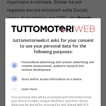
riuscivano a colmare. Stoner ha poi
regalato ancora emozioni sulla Ducati,
prima di trasferirsi, nel 2011, alla
Honda
,
vincendo il suo secondo titolo al debutto
sulla moto giapponese.
Al termine del
tuttomotoriweb.it asks for your consent
2012, come un fulmine a ciel sereno,
to use your personal data for the
decise di dire basta con il mondo delle
following purposes:
corse
, lasciando un vuoto incolmabile, un
Personalised advertising and content, advertising and
grande rimpianto per tutti i tifosi e gli
content measurement, audience research and
services development
amanti di questo sport. E le sue parole,
Store and/or access information on a device
ancora una volta, hanno fatto rumore.
Learn more
Stoner, ecco il suo giudizio
Your personal data will be processed and information from
your device (cookies, unique identifiers, and other device
data) may be stored by, accessed by and shared with 319