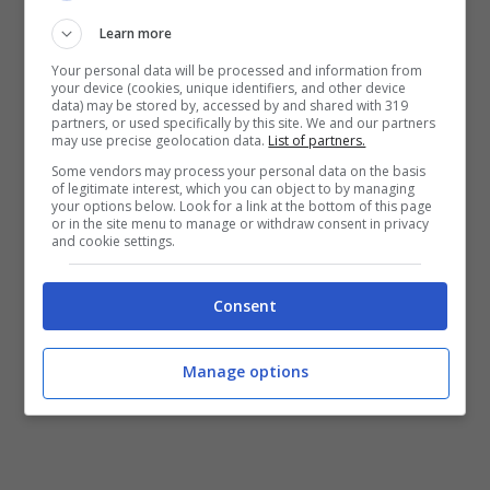
romagnolo e al neo-campione del mondo
Learn more
Jorge Martin per avere
in squadra un
Your personal data will be processed and information from
your device (cookies, unique identifiers, and other device
fenomeno come il catalano
.
Sarà stato un
data) may be stored by, accessed by and shared with 319
partners, or used specifically by this site. We and our partners
azzardo? Lo scopriremo solo vivendo.
may use precise geolocation data.
List of partners.
Some vendors may process your personal data on the basis
of legitimate interest, which you can object to by managing
La confessione di Marc
your options below. Look for a link at the bottom of this page
or in the site menu to manage or withdraw consent in privacy
and cookie settings.
Marquez
Consent
Manage options