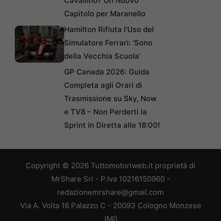
Cavallino? Un Nuovo
Capitolo per Maranello
Hamilton Rifiuta l’Uso del
Simulatore Ferrari: ‘Sono
della Vecchia Scuola’
GP Canada 2026: Guida
Completa agli Orari di
Trasmissione su Sky, Now
e TV8 – Non Perderti la
Sprint in Diretta alle 18:00!
Copyright © 2026 Tuttomotoriweb.it proprietà di
MrShare Srl - P.Iva 10216150960 -
redazionemrshare@gmail.com
Via A. Volta 16 Palazzo C - 20093 Cologno Monzese
(MI)