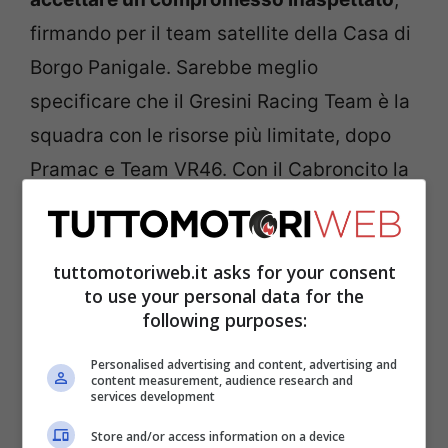
firmando per il team satellite della Casa di
Borgo Panigale. Sarebbe meglio
specificare che il Gresini Racing Team è la
squadra con le risorse più limitate, dopo
Pramac e Team VR46. Con il Cabroncito la
squadra azzurra ha iniziato a cambiare
marcia, ottenendo spettacolari risultati.
tuttomotoriweb.it asks for your consent
to use your personal data for the
Marc ha concluso la stagione, tornando a
following purposes:
rivivere il gusto della vittoria, al terzo
Personalised advertising and content, advertising and
posto della graduatoria davanti a Enea
content measurement, audience research and
services development
Bastianini, pilota ufficiale del team factory.
Luigi Dall’Igna ha chiuso le porte al
Store and/or access information on a device