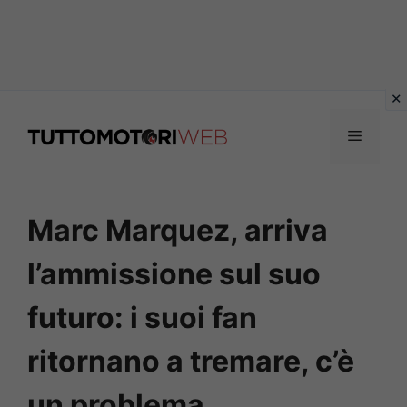
Vai
al
Menu
contenuto
Marc Marquez, arriva
l’ammissione sul suo
futuro: i suoi fan
ritornano a tremare, c’è
un problema