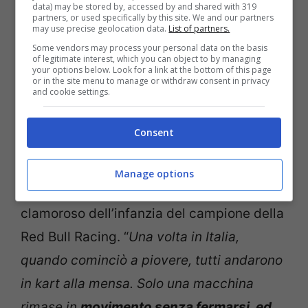
data) may be stored by, accessed by and shared with 319
partners, or used specifically by this site. We and our partners
may use precise geolocation data.
List of partners.
Some vendors may process your personal data on the basis
of legitimate interest, which you can object to by managing
your options below. Look for a link at the bottom of this page
or in the site menu to manage or withdraw consent in privacy
and cookie settings.
Consent
Il documentario “Anatomia di un campione”
Manage options
ha riportato alla mente dei fan un episodio
clamoroso dell’infanzia del campione della
Red Bull Racing. “
Una volta in Italia,
quando cominciò a piovere, tutti andarono
in kart alla mensa. Solo una macchina
rimase in
movimento senza fermarsi, ed