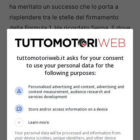
ha meritato un successo che lo porta a
risplendere tra le stelle del firmamento
della Formula 1. Ha ricordato Senna, lì dove
il fenomeno brasiliano faceva impazzire i
suoi tifosi. Al di là del tifo non si può non
tuttomotoriweb.it asks for your consent
applaudire un giovane che è diventato
to use your personal data for the
uomo, ma che tutti gli addetti ai lavori
following purposes:
ricordano
fenomeno già da bambino.
Personalised advertising and content, advertising and
content measurement, audience research and
services development
Il racconto scioccante su
Store and/or access information on a device
Verstappen
Learn more
Your personal data will be processed and information from
your device (cookies, unique identifiers, and other device