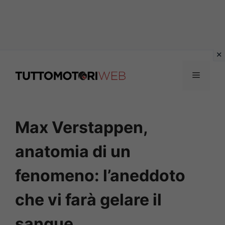
Vai
al
Menu
contenuto
Max Verstappen,
anatomia di un
fenomeno: l’aneddoto
che vi farà gelare il
sangue