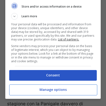
Bautista dice la sua sul
Store and/or access information on a device
futuro in SBK
Learn more
Your personal data will be processed and information from
your device (cookies, unique identifiers, and other device
Alvaro Bautista però non è più
data) may be stored by, accessed by and shared with 319
partners, or used specifically by this site. We and our partners
giovanissimo, basti pensare che a
may use precise geolocation data.
List of partners.
Some vendors may process your personal data on the basis
novembre festeggerà 40 anni. Va da sé
of legitimate interest, which you can object to by managing
your options below. Look for a link at the bottom of this page
che in tanti parlino già di un suo possibile
or in the site menu to manage or withdraw consent in privacy
and cookie settings.
ritiro. La
Ducati
intanto non si farà cogliere
impreparata perché da quest’anno,
Consent
accanto allo spagnolo, c’è l’italiano
Bulega
che ha solo 24 anni, un Mondiale
Manage options
Supersport vinto l’anno scorso e una prima
stagione con la Panigale davvero di