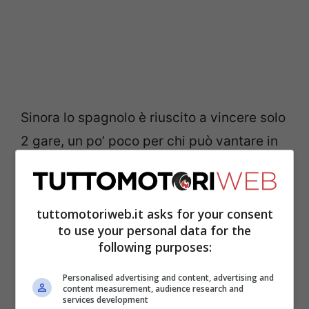
Sinora lo spagnolo è riuscito a vincere solo
2 gare, un po’ poco per chi può vantare in
SBK
uno score di 61 successi, 99 podi e
2233 punti ottenuti. Naturalmente
Bautista
, così come
Ducati
, stanno
tuttomotoriweb.it asks for your consent
to use your personal data for the
pagando anche le modifiche al
following purposes:
regolamento che hanno interessato questa
Personalised advertising and content, advertising and
stagione.
content measurement, audience research and
services development