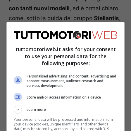
con tanti nuovi modelli
, ed è ormai chiaro
come, sotto la guida del gruppo
Stellantis
,
si sia deciso di puntare tutto sui SUV.
Andiamo a vedere quali saranno i gioiellini
futuri, a cominciare dal ritorno di un nome
tuttomotoriweb.it asks for your consent
to use your personal data for the
che ha fatto la storia del brand
following purposes:
piemontese.
Personalised advertising and content, advertising and
content measurement, audience research and
FIAT, ecco le auto che
services development
Store and/or access information on a device
stanno per essere
Learn more
presentate
Your personal data will be processed and information from
your device (cookies, unique identifiers, and other device
data) may be stored by, accessed by and shared with 319