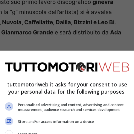
uesto suo primo lavoro discografico
ginevra
la “g” minuscola dall’artista) si è avvalsa
Nuvola, Caffellatte, Dalila, Bizzini e Leo Bi
.
a
Gianmarco Grande
e sarà distribuito da
Ada
a nuova avventura noi di
Tuttomotoriweb.it
ervista dove ha affrontato vari temi
te al mondo delle auto.
tuttomotoriweb.it asks for your consent to use
your personal data for the following purposes:
Personalised advertising and content, advertising and content
measurement, audience research and services development
Store and/or access information on a device