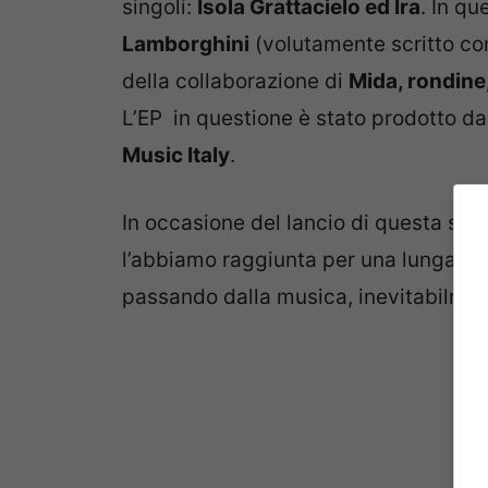
singoli:
Isola Grattacielo ed Ira
. In q
Lamborghini
(volutamente scritto con 
della collaborazione di
Mida, rondine, 
L’EP in questione è stato prodotto d
Music Italy
.
In occasione del lancio di questa su
l’abbiamo raggiunta per una lunga int
passando dalla musica, inevitabilmen