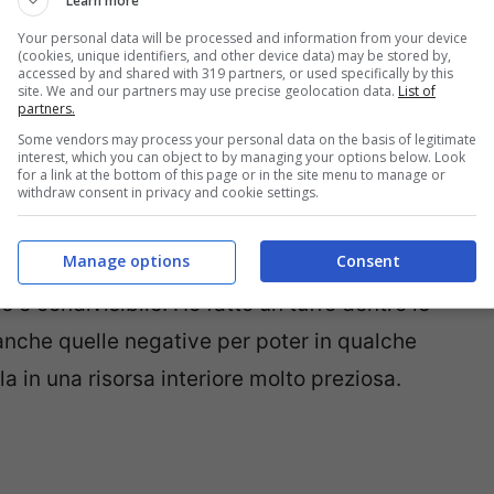
Learn more
Your personal data will be processed and information from your device
(cookies, unique identifiers, and other device data) may be stored by,
accessed by and shared with 319 partners, or used specifically by this
site. We and our partners may use precise geolocation data.
List of
partners.
Some vendors may process your personal data on the basis of legitimate
interest, which you can object to by managing your options below. Look
for a link at the bottom of this page or in the site menu to manage or
withdraw consent in privacy and cookie settings.
mo EP Male Mare che è in me, un EP composto
Manage options
Consent
mente di rapporti e relazioni tossiche,
condivisibile. Ho fatto un tuffo dentro le
 anche quelle negative per poter in qualche
 in una risorsa interiore molto preziosa.