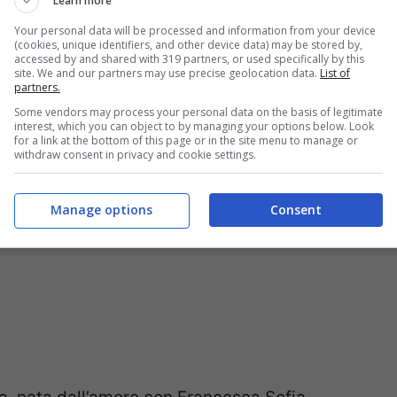
Learn more
orgoglio, a seguito di tutti i problemi avuti con
Your personal data will be processed and information from your device
(cookies, unique identifiers, and other device data) may be stored by,
accessed by and shared with 319 partners, or used specifically by this
site. We and our partners may use precise geolocation data.
List of
partners.
no Rossi
Some vendors may process your personal data on the basis of legitimate
interest, which you can object to by managing your options below. Look
for a link at the bottom of this page or in the site menu to manage or
withdraw consent in privacy and cookie settings.
Manage options
Consent