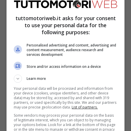
GPL è sempre quello di non avere una rete
estesa. In sostanza il problema che si sta
tuttomotoriweb.it asks for your consent
riscontrando con
le elettriche si è già vista
to use your personal data for the
in passato con le vetture con questa
following purposes:
tipologia di ricarica.
Personalised advertising and content, advertising and
content measurement, audience research and
services development
GPL, ecco come
Store and/or access information on a device
funzionerà in futuro
Learn more
Your personal data will be processed and information from
your device (cookies, unique identifiers, and other device
data) may be stored by, accessed by and shared with 319
partners, or used specifically by this site. We and our partners
may use precise geolocation data.
List of partners.
Some vendors may process your personal data on the basis
of legitimate interest, which you can object to by managing
your options below. Look for a link at the bottom of this page
or in the site menu to manage or withdraw consent in privacy