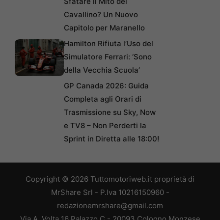
Sfatare il Mito del
Cavallino? Un Nuovo
Capitolo per Maranello
Hamilton Rifiuta l’Uso del
Simulatore Ferrari: ‘Sono
della Vecchia Scuola’
GP Canada 2026: Guida
Completa agli Orari di
Trasmissione su Sky, Now
e TV8 – Non Perderti la
Sprint in Diretta alle 18:00!
Copyright © 2026 Tuttomotoriweb.it proprietà di
MrShare Srl - P.Iva 10216150960 -
redazionemrshare@gmail.com
Via A. Volta 16 Palazzo C - 20093 Cologno Monzese