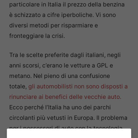
particolare in Italia il prezzo della benzina
è schizzato a cifre iperboliche. Vi sono
diversi metodi per risparmiare e
fronteggiare la crisi.
Tra le scelte preferite dagli italiani, negli
anni scorsi, c’erano le vetture a GPL e
metano. Nel pieno di una confusione
totale,
gli automobilisti non sono disposti a
rinunciare ai benefici delle vecchie auto.
Ecco perché l’Italia ha uno dei parchi
circolanti più vetusti in Europa. Il problema
per i possessori di auto con la tecnologia