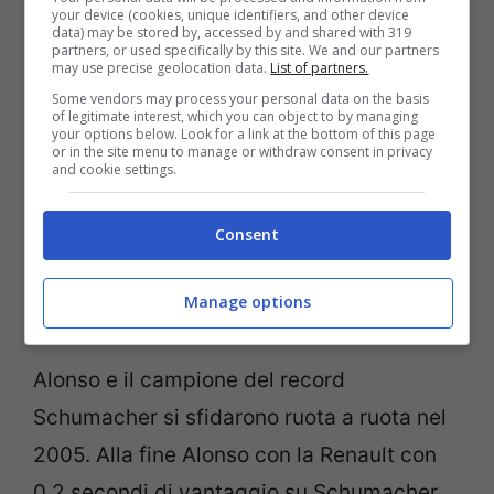
vittorie consecutive della famiglia
your device (cookies, unique identifiers, and other device
data) may be stored by, accessed by and shared with 319
Schumacher.
Michael e Ralf si
partners, or used specifically by this site. We and our partners
may use precise geolocation data.
List of partners.
aggiudicarono le gare dal 1999 al 2004.
Some vendors may process your personal data on the basis
Ralf vinse nel 2001, Michael vinse le altre
of legitimate interest, which you can object to by managing
your options below. Look for a link at the bottom of this page
gare, creando un vero e proprio monopolio
or in the site menu to manage or withdraw consent in privacy
and cookie settings.
familiare.
Consent
Alonso e Perez, paragone
Manage options
azzardato
Alonso e il campione del record
Schumacher si sfidarono ruota a ruota nel
2005. Alla fine Alonso con la Renault con
0,2 secondi di vantaggio su Schumacher