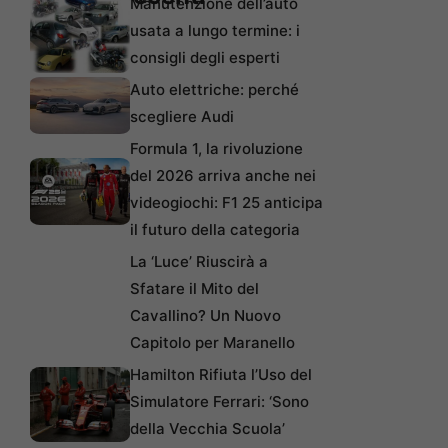
Manutenzione dell’auto
usata a lungo termine: i
consigli degli esperti
Auto elettriche: perché
scegliere Audi
Formula 1, la rivoluzione
del 2026 arriva anche nei
videogiochi: F1 25 anticipa
il futuro della categoria
La ‘Luce’ Riuscirà a
Sfatare il Mito del
Cavallino? Un Nuovo
Capitolo per Maranello
Hamilton Rifiuta l’Uso del
Simulatore Ferrari: ‘Sono
della Vecchia Scuola’