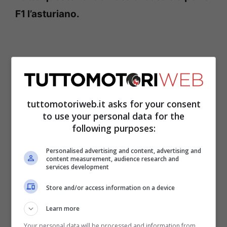
F1 l’asturiano.
tuttomotoriweb.it asks for your consent
to use your personal data for the
following purposes:
Personalised advertising and content, advertising and
content measurement, audience research and
services development
Un monumento vivente che, ancora oggi,
Store and/or access information on a device
riesce ad entusiasmare le folle. Nel 2005,
Learn more
Alonso riuscì a interrompere la serie di
Your personal data will be processed and information from