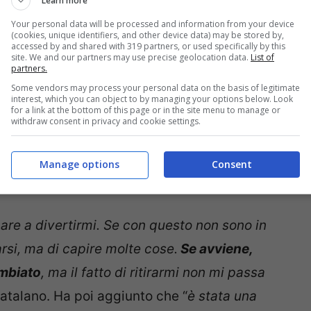
Learn more
c Marquez
Your personal data will be processed and information from your device
(cookies, unique identifiers, and other device data) may be stored by,
accessed by and shared with 319 partners, or used specifically by this
site. We and our partners may use precise geolocation data.
List of
nte, ha detto addio al team HRC, scegliendo
partners.
a.
Percorso inverso rispetto a Casey Stoner.
Some vendors may process your personal data on the basis of legitimate
interest, which you can object to by managing your options below. Look
 Racing e tutti stanno dando troppo per
for a link at the bottom of this page or in the site menu to manage or
withdraw consent in privacy and cookie settings.
ti tranne il protagonista numero 1, ovvero
a intervista rilasciata ai colleghi di
Manage options
Consent
l cuore e ammettere anche una sua paura.
are a divertirmi. Se con questo non sono in
irarsi, ma di capire molte cose.
Se avviene,
ambiato
, ma il fatto di ritirarmi non mi passa
catalano. Ha poi aggiunto che “
è stata una