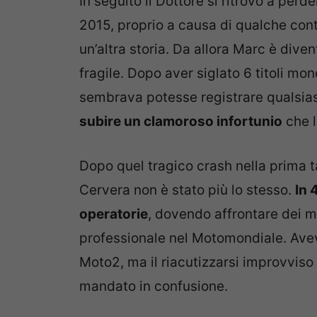
In seguito il Dottore si ritrovò a perder
2015, proprio a causa di qualche co
un’altra storia. Da allora Marc è div
fragile. Dopo aver siglato 6 titoli mon
sembrava potesse registrare qualsia
subire un clamoroso infortunio
che l
Dopo quel tragico crash nella prima 
Cervera non è stato più lo stesso.
In 
operatorie
, dovendo affrontare dei 
professionale nel Motomondiale. Aveva
Moto2, ma il riacutizzarsi improvviso
mandato in confusione.