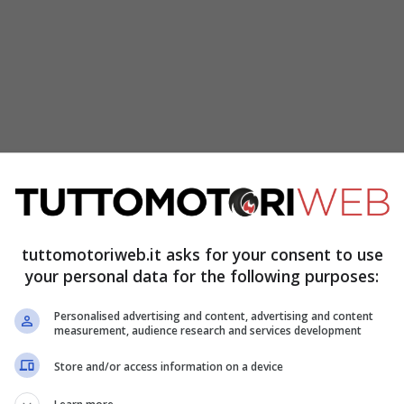
oni, mandando di fatto in crisi anche la sua
tuttomotoriweb.it asks for your consent to use
your personal data for the following purposes:
ta orfana del suo campione di riferimento,
imo posto della graduatoria mondiale. Aver
Personalised advertising and content, advertising and content
measurement, audience research and services development
rande pilota, dopo il ritiro di Pedrosa e
Store and/or access information on a device
he la squadra migliore.