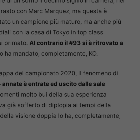
e di un soffio il decimo sigillo in carriera, nel
ntrasto con Marc Marquez, ma questa è
entato un campione più maturo, ma anche più
diali con la casa di Tokyo in top class
si primato.
Al contrario il #93 si è ritrovato a
o ha mandato, completamente, KO.
tappa del campionato 2020, il fenomeno di
4 annate è entrate ed uscito dalle sale
momenti molto bui della sua esperienza
 già sofferto di diplopia ai tempi della
 della visione doppia lo ha, completamente,