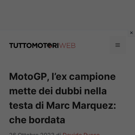
Vai
al
Menu
contenuto
MotoGP, l’ex campione
mette dei dubbi nella
testa di Marc Marquez:
che bordata