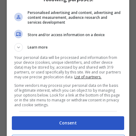
Personalised advertising and content, advertising and
content measurement, audience research and
services development
Tra problemi alla vista, alla caviglia, al
Store and/or access information on a device
costato con una frattura di una costola e
alla mano destra con la rottura del primo
Learn more
metacarpo,
MM93 è finito in un tunnel di
Your personal data will be processed and information from
your device (cookies, unique identifiers, and other device
negatività
. Ha visto una luce e ha scelto di
data) may be stored by, accessed by and shared with 319
partners, or used specifically by this site. We and our partners
may use precise geolocation data.
List of partners.
seguire il suo istinto, lasciandosi indietro
Some vendors may process your personal data on the basis
tutto. Sposerà il progetto Gresini, il più
of legitimate interest, which you can object to by managing
your options below. Look for a link at the bottom of this page
piccolo dei team satelliti della Ducati,
or in the site menu to manage or withdraw consent in privacy
and cookie settings.
raggiungendo suo fratello Alex che, nel
2023, ha ottenuto buoni risultati.
Consent