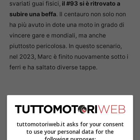
svariati guai fisici,
il #93 si è ritrovato a
subire una beffa
. Il centauro non solo non
ha più avuto in dote una moto in grado di
vincere gare e mondiali, ma anche
piuttosto pericolosa. In questo scenario,
nel 2023, Marc è finito nuovamente sotto i
ferri e ha saltato diverse tappe.
tuttomotoriweb.it asks for your consent
to use your personal data for the
following purposes: