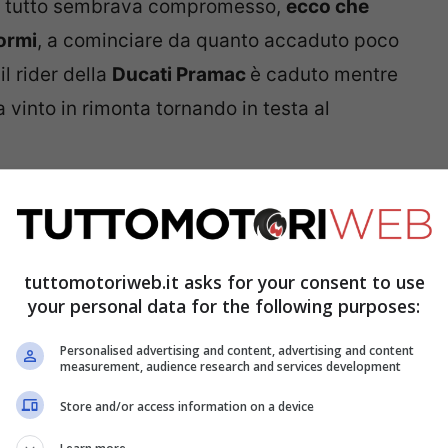
co tutto sembrava compromesso,
ecco che
ormi
, a cominciare da quanto accaduto poco
l rider della
Ducati Pramac
è caduto mentre
vinto in rimonta tornando in testa al
 un fine settimana davvero pazzesco, nel
domenicale con la Sprint Race
, per via del
la fine la Sprint è stata cancellata).
Martin
tuttomotoriweb.it asks for your consent to use
your personal data for the following purposes:
ha totalmente sbagliato la scelta della
e che è crollata nel finale.
Personalised advertising and content, advertising and content
measurement, audience research and services development
Store and/or access information on a device