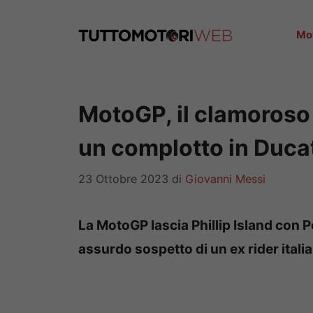
Vai
al
Mo
contenuto
MotoGP, il clamoroso s
un complotto in Duca
23 Ottobre 2023
di
Giovanni Messi
La MotoGP lascia Phillip Island con 
assurdo sospetto di un ex rider itali