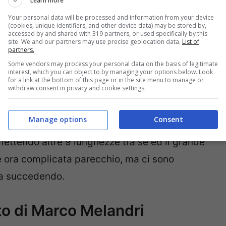
Learn more
Your personal data will be processed and information from your device
(cookies, unique identifiers, and other device data) may be stored by,
accessed by and shared with 319 partners, or used specifically by this
site. We and our partners may use precise geolocation data.
List of
partners.
Some vendors may process your personal data on the basis of legitimate
interest, which you can object to by managing your options below. Look
for a link at the bottom of this page or in the site menu to manage or
withdraw consent in privacy and cookie settings.
 stato superato da ben quattro piloti,
tra cui il
Manage options
Consent
he ha così vinto la corsa
. Anche Bagnaia ne
ettendo altre 9 lunghezze tra sé ed il grande
 è ora complicata parecchio, ma ci sono
sta succedendo.
to di Marco Melandri