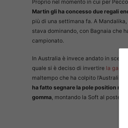
Proprio nel momento in cui per Pec
Martin gli ha concesso due regali en
più di una settimana fa. A Mandalika, i
stava dominando, con Bagnaia che ha 
campionato.
In Australia è invece andato in scena
quale si è deciso di invertire
la gara 
maltempo che ha colpito l’Australia (al
ha fatto segnare la pole position ma 
gomma
, montando la Soft al posterior