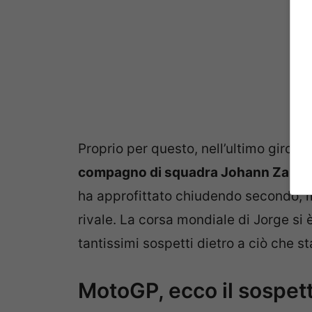
Proprio per questo, nell’ultimo giro è
compagno di squadra Johann Zarco c
ha approfittato chiudendo secondo, m
rivale. La corsa mondiale di Jorge si
tantissimi sospetti dietro a ciò che 
MotoGP, ecco il sospet