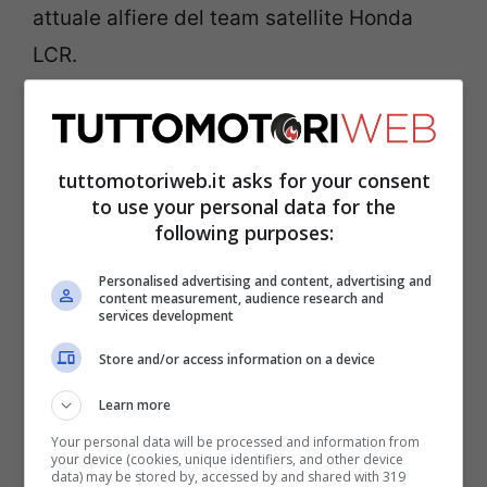
attuale alfiere del team satellite Honda
LCR.
tuttomotoriweb.it asks for your consent
to use your personal data for the
following purposes:
Personalised advertising and content, advertising and
content measurement, audience research and
services development
Store and/or access information on a device
Marc Marquez è anche una tentazione sul
Learn more
piano degli sponsor. L’immagine dell’otto
Your personal data will be processed and information from
your device (cookies, unique identifiers, and other device
volte iridato, per 11 anni, è stata legata ad
data) may be stored by, accessed by and shared with 319