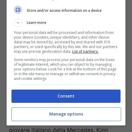
Store and/or access information on a device
Learn more
Your personal data will be processed and information from
your device (cookies, unique identifiers, and other device
Segnatevi questo nome perché ne
data) may be stored by, accessed by and shared with 319
partners, or used specifically by this site. We and our partners
sentirete parlare in futuro. La squadra
may use precise geolocation data.
List of partners.
austriaca ha annunciato l
‘ingaggio del
Some vendors may process your personal data on the basis
of legitimate interest, which you can object to by managing
diciottenne tedesco Tim Tramnitz
,
your options below. Look for a link at the bottom of this page
or in the site menu to manage or withdraw consent in privacy
and cookie settings.
attualmente impegnato nella Formula
Regional dove sta facendo impazzire gli
Consent
avversari. Ha già conquistato 6 podi e 2
vittorie, occupando la terza piazza della
Manage options
classifica. Il leader della graduatoria è il
giovane italiano della Mercedes, Kimi