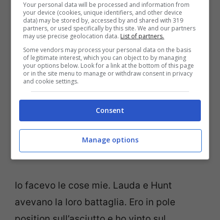
Your personal data will be processed and information from
your device (cookies, unique identifiers, and other device
data) may be stored by, accessed by and shared with 319
Qualora fossero sul mercato offriresti a
partners, or used specifically by this site. We and our partners
may use precise geolocation data.
List of partners.
Verstappen o Hamilton un contratto?
Some vendors may process your personal data on the basis
of legitimate interest, which you can object to by managing
your options below. Look for a link at the bottom of this page
Non so come rispondere a questa
or in the site menu to manage or withdraw consent in privacy
and cookie settings.
domanda.
Consent
Ci racconti la famosa gara del Fuji del
1976 che ti vide vincitore e che assegnò il
Manage options
titolo ad Hunt a discapito di Lauda?
Io facevo le cose mie. Lauda e Hunt
avevano la loro battaglia. Ero in pole
position sull’asciutto e ho vinto sul