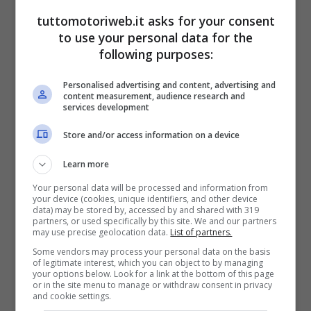
tuttomotoriweb.it asks for your consent
to use your personal data for the
following purposes:
Personalised advertising and content, advertising and
content measurement, audience research and
services development
I SUV possono affrontare, comodamente,
Store and/or access information on a device
qualsiasi superfice pur senza marce
ridotte.
L’elettronica ha svolto un ruolo di
Learn more
primissimo piano
nella crescita
Your personal data will be processed and information from
your device (cookies, unique identifiers, and other device
prestazionale e tecnica, garantendo ampie
data) may be stored by, accessed by and shared with 319
partners, or used specifically by this site. We and our partners
may use precise geolocation data.
List of partners.
scelte di approcci. Se sognate un’auto a
Some vendors may process your personal data on the basis
ruote alte old school e dalle modeste
of legitimate interest, which you can object to by managing
your options below. Look for a link at the bottom of this page
dimensioni vi è un modello giapponese che
or in the site menu to manage or withdraw consent in privacy
and cookie settings.
fa al caso vostro.