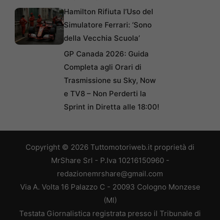
Hamilton Rifiuta l’Uso del
Simulatore Ferrari: ‘Sono
della Vecchia Scuola’
GP Canada 2026: Guida
Completa agli Orari di
Trasmissione su Sky, Now
e TV8 – Non Perderti la
Sprint in Diretta alle 18:00!
Copyright © 2026 Tuttomotoriweb.it proprietà di
MrShare Srl - P.Iva 10216150960 -
redazionemrshare@gmail.com
Via A. Volta 16 Palazzo C - 20093 Cologno Monzese
(MI)
Testata Giornalistica registrata presso il Tribunale di