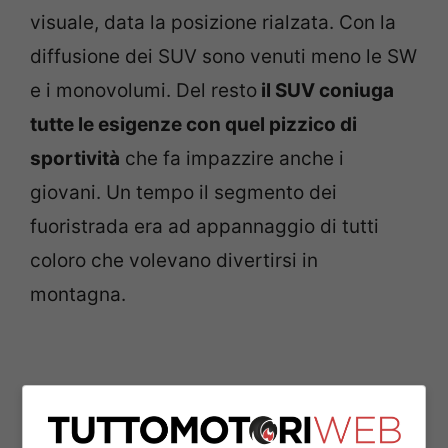
visuale, data la posizione rialzata. Con la
diffusione dei SUV sono venuti meno le SW
e i monovolumi. Del resto
il SUV coniuga
tutte le esigenze con quel pizzico di
sportività
che fa impazzire anche i
giovani. Un tempo il segmento dei
fuoristrada era ad appannaggio di tutti
coloro che volevano divertirsi in
montagna.