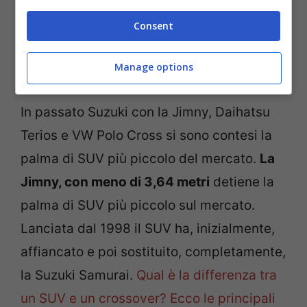
Consent
Il SUV più piccolo al
mondo
Manage options
In passato Suzuki con la Jimny, Daihatsu
Terios e VW Polo Cross si sono contesi la
palma di SUV più piccolo del mercato.
La
Jimny, con meno di 3,64 metri
detiene la
palma di SUV più piccolo sul mercato.
Lanciata dal 1998 il SUV ha, inizialmente,
affiancato e poi sostituito, completamente,
la Suzuki Samurai.
Qual è la differenza tra
un SUV e un crossover? Ecco le principali