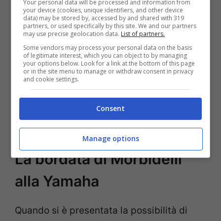
Your personal data will be processed and information from
meno del teammate campione del mondo
your device (cookies, unique identifiers, and other device
data) may be stored by, accessed by and shared with 319
2021
. Le performance della M1 sono
partners, or used specifically by this site. We and our partners
may use precise geolocation data.
List of partners.
crollate.
La moto è risultata molto nervosa
Some vendors may process your personal data on the basis
of legitimate interest, which you can object to by managing
e scorbutica anche su piste dove aveva
your options below. Look for a link at the bottom of this page
or in the site menu to manage or withdraw consent in privacy
sempre ben figurato. Nonostante gli
and cookie settings.
appelli dei centauri non è stato fatto
granché per porre rimedio al gap con la
Consent
Ducati.
Manage options
La bordata di Morbidelli
alla Yamaha
Quando si è presentata la possibilità di