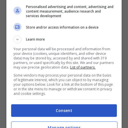
e non poco la fantasia di uno stuntman
Personalised advertising and content, advertising and
russo. Il suo nom è
Evheny Chebotarev
e
content measurement, audience research and
services development
ciò che ha combinato con la sua
Lada Niva
Store and/or access information on a device
è davvero incredibile, lasciando tutti
quanti senza parole.
Learn more
Your personal data will be processed and information from
your device (cookies, unique identifiers, and other device
Incidente con la Lada Niva:
data) may be stored by, accessed by and shared with 319
partners, or used specifically by this site. We and our partners
may use precise geolocation data.
List of partners.
botto tremendo
Some vendors may process your personal data on the basis
of legitimate interest, which you can object to by managing
your options below. Look for a link at the bottom of this page
or in the site menu to manage or withdraw consent in privacy
and cookie settings.
Consent
Manage options