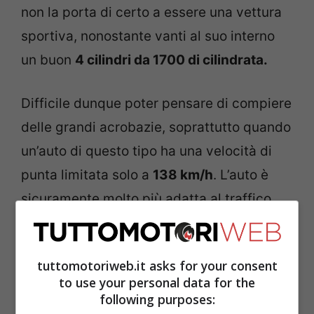
non la porta di certo a essere una vettura
sportiva, nonostante vanti al suo interno
un buon
4 cilindri da 1700 di cilindrata.
Difficile dunque poter pensare di compiere
delle grandi acrobazie, soprattutto quando
un’auto di questo tipo ha una velocità di
punta limitata solo a
138 km/h
. L’auto è
sicuramente molto più adatta al traffico
urbano e non è di certo il massimo per
poter attraversare i tetti “
in volo”.
tuttomotoriweb.it asks for your consent
to use your personal data for the
Eppure questa era un’idea che stuzzicava
following purposes: