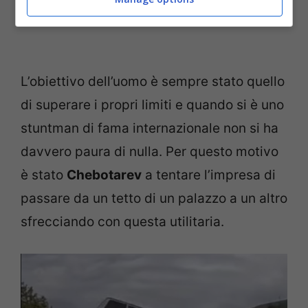
L’obiettivo dell’uomo è sempre stato quello
di superare i propri limiti e quando si è uno
stuntman di fama internazionale non si ha
davvero paura di nulla. Per questo motivo
è stato
Chebotarev
a tentare l’impresa di
passare da un tetto di un palazzo a un altro
sfrecciando con questa utilitaria.