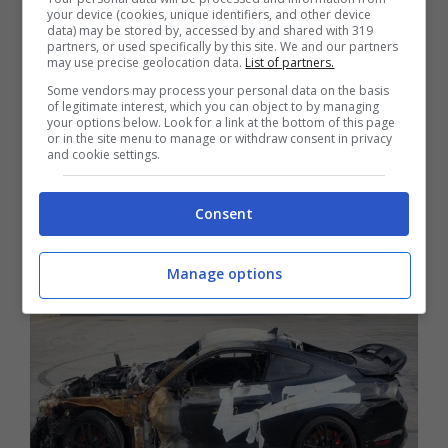
your device (cookies, unique identifiers, and other device
trazione posteriore. La Shelby GT500 non
data) may be stored by, accessed by and shared with 319
partners, or used specifically by this site. We and our partners
may use precise geolocation data.
List of partners.
è solo la Mustang più potente di sempre, è
Some vendors may process your personal data on the basis
anche l’auto da strada più potente che
of legitimate interest, which you can object to by managing
your options below. Look for a link at the bottom of this page
Ford abbia mai costruito. Dobbiamo
or in the site menu to manage or withdraw consent in privacy
and cookie settings.
davvero dire altro? In verità non
smetteremmo di parlarne.
Consent
Manage options