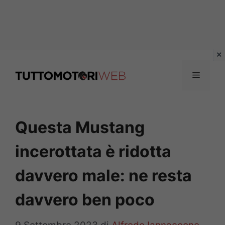
Vai
al
Menu
contenuto
Questa Mustang
incerottata è ridotta
davvero male: ne resta
davvero ben poco