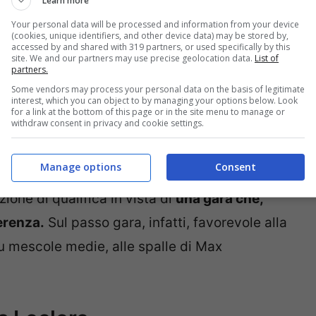
Learn more
Your personal data will be processed and information from your device
(cookies, unique identifiers, and other device data) may be stored by,
accessed by and shared with 319 partners, or used specifically by this
site. We and our partners may use precise geolocation data.
List of
partners.
Some vendors may process your personal data on the basis of legitimate
interest, which you can object to by managing your options below. Look
for a link at the bottom of this page or in the site menu to manage or
withdraw consent in privacy and cookie settings.
Manage options
Consent
to al ritiro dopo un problema tecnico, ma la
ione di qualifica in vista di
una gara che,
erenza.
Sul passo gara, infatti, favorevole alla
 su mescole medie, alle spalle di Max