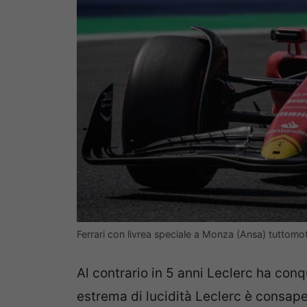
Ferrari con livrea speciale a Monza (Ansa) tuttomo
Al contrario in 5 anni Leclerc ha conq
estrema di lucidità Leclerc è consapev