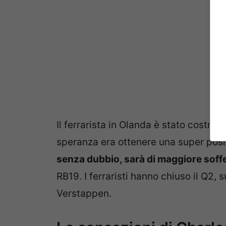
Il ferrarista in Olanda è stato costret
speranza era ottenere una super posiz
senza dubbio, sarà di maggiore soff
RB19. I ferraristi hanno chiuso il Q2,
Verstappen.