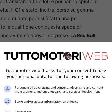
r transitare altri piloti e poi hanno spinto ai
delta. Il Q1 è stato, inoltre, corso su gomma
 ma a quanto pare si è fatta una pò
ato le qualifiche con questa spada di
hanno avuto spiacevoli sorprese.
La Red Bull
rmata al top
, così come la Williams con Albon.
na livrea celebrativa per la vittoria a Le
la monoposto in ottica gara. Toccherà
tuttomotoriweb.it asks for your consent to use
your personal data for the following purposes:
otivo valido per far transitare gli altri piloti
to molto competitivo rispetto a Leclerc.
Il
Personalised advertising and content, advertising and content
measurement, audience research and services development
ivo dello scorso weekend.
Store and/or access information on a device