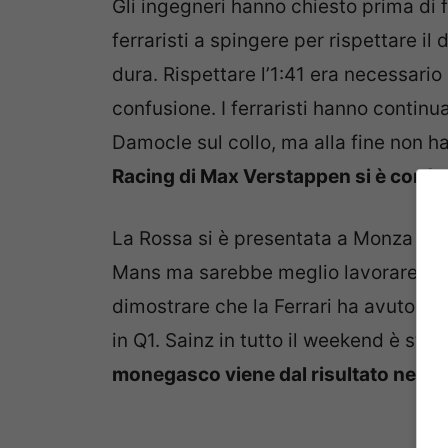
Gli ingegneri hanno chiesto prima di fa
ferraristi a spingere per rispettare il 
dura. Rispettare l’1:41 era necessario
confusione. I ferraristi hanno continu
Damocle sul collo, ma alla fine non 
Racing di Max Verstappen si è confe
La Rossa si è presentata a Monza con u
Mans ma sarebbe meglio lavorare sul
dimostrare che la Ferrari ha avuto un m
in Q1. Sainz in tutto il weekend è sta
monegasco viene dal risultato negat