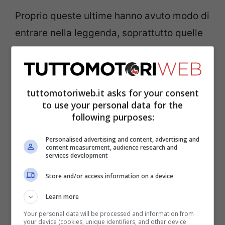
Proprio queste ultime hanno avuto modo di
entrare nella leggenda, soprattutto quelle
prodotte nei mitici anni ’60. Tra le migliori
vetture di sempre di casa Alfa non si può
di certo non citare la
33 Stradale,
un’auto
tuttomotoriweb.it asks for your consent
che ha visto la luce solo per 18 esemplari.
to use your personal data for the
following purposes:
Tra il 1967 e il 1969 questa vettura ha
Personalised advertising and content, advertising and
content measurement, audience research and
saputo far parlare di sé in tutto il mondo ed
services development
è proprio per questo motivo che tutti
Store and/or access information on a device
quanti volevano un suo ritorno. Ora l’Alfa
Learn more
Romeo lancia dei favolosi segnali alla sua
Your personal data will be processed and information from
gente da questo punto di vista ed è molto
your device (cookies, unique identifiers, and other device