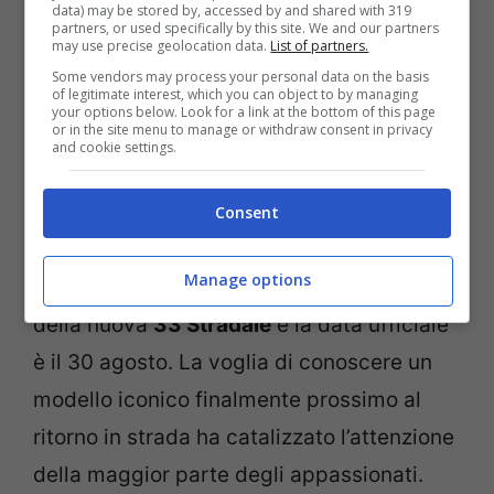
data) may be stored by, accessed by and shared with 319
probabile che nel prossimo futuro giungerà
partners, or used specifically by this site. We and our partners
may use precise geolocation data.
List of partners.
un grande ritorno.
Some vendors may process your personal data on the basis
of legitimate interest, which you can object to by managing
your options below. Look for a link at the bottom of this page
Alfa Romeo 33 Stradale: le
or in the site menu to manage or withdraw consent in privacy
and cookie settings.
prime novità
Consent
Da diversi mesi a questa parte si stanno
Manage options
rincorrendo sempre di più le voci sul lancio
della nuova
33 Stradale
e la data ufficiale
è il 30 agosto. La voglia di conoscere un
modello iconico finalmente prossimo al
ritorno in strada ha catalizzato l’attenzione
della maggior parte degli appassionati.