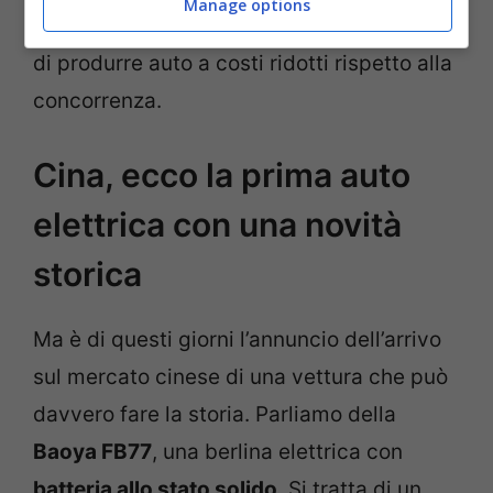
Manage options
ioni di litio al mondo. E questo gli permette
di produrre auto a costi ridotti rispetto alla
concorrenza.
Cina, ecco la prima auto
elettrica con una novità
storica
Ma è di questi giorni l’annuncio dell’arrivo
sul mercato cinese di una vettura che può
davvero fare la storia. Parliamo della
Baoya FB77
, una berlina elettrica con
batteria allo stato solido
. Si tratta di un