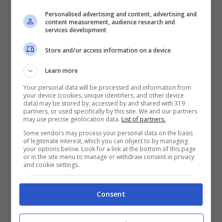
Personalised advertising and content, advertising and
content measurement, audience research and
services development
Store and/or access information on a device
Learn more
Your personal data will be processed and information from
your device (cookies, unique identifiers, and other device
In prima fila c’è
Byd
, marchio che ha un
data) may be stored by, accessed by and shared with 319
partners, or used specifically by this site. We and our partners
valore di mercato di oltre 100 miliardi di
may use precise geolocation data.
List of partners.
dollari ed offre più di 60 versioni diverse di
Some vendors may process your personal data on the basis
of legitimate interest, which you can object to by managing
auto elettriche e ibride plug-in. Cresce
your options below. Look for a link at the bottom of this page
or in the site menu to manage or withdraw consent in privacy
anche
Nio
, oltre a
Geely
, ma tutte le case
and cookie settings.
automobilistiche cinesi hanno dalla loro
Consent
un’arma importante, ossia che il Paese ha
la più ampia produzione di batterie agli