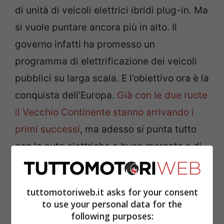
di unità di veicoli elettrici ibridi plug-in. Ma
si vuole puntare ancora più in alto. Il
governo infatti ha promesso un
programma di elettrificazione dei veicoli
pubblici su larga scala. E l’obiettivo ora è la
conquista dell’Europa.
Già con le due ruote
il Vecchio Continente stanno arrivando i
primi successi
, ma adesso si punta tutto
con le auto elettriche a buon mercato e di
qualità.
tuttomotoriweb.it asks for your consent
to use your personal data for the
following purposes: