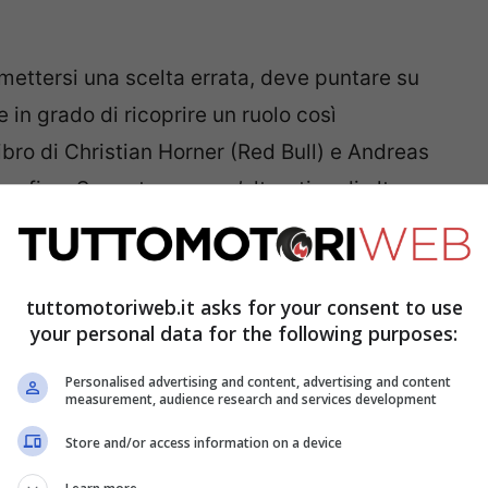
mettersi una scelta errata, deve puntare su
in grado di ricoprire un ruolo così
ibro di Christian Horner (Red Bull) e Andreas
 fine. Serve trovare un’alterativa di alto
 squadra.
Mercedes: Toto Wolff spiega
tuttomotoriweb.it asks for your consent to use
your personal data for the following purposes:
Personalised advertising and content, advertising and content
measurement, audience research and services development
Store and/or access information on a device