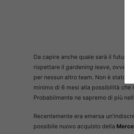
Da capire anche quale sarà il futuro 
rispettare il
gardening leave
, ovvero 
per nessun altro team. Non è stato an
minimo di 6 mesi alla possibilità che
Probabilmente ne sapremo di più nel
Recentemente era emersa un’indiscre
possibile nuovo acquisto della
Merce