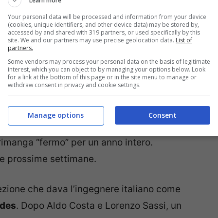
Learn more
Your personal data will be processed and information from your device
(cookies, unique identifiers, and other device data) may be stored by,
accessed by and shared with 319 partners, or used specifically by this
site. We and our partners may use precise geolocation data.
List of
partners.
Some vendors may process your personal data on the basis of legitimate
interest, which you can object to by managing your options below. Look
for a link at the bottom of this page or in the site menu to manage or
withdraw consent in privacy and cookie settings.
dello stesso
Binotto
. Sicuramente dovrà
il periodo durante il quale non può lavorare
Manage options
Consent
cora chiarito quanto durerà. Si va da un
 rimanga “fermo” per un anno intero.
le prossime settimane.
zione che dava l’ingegnere italiano come
des
. Dopo Aldo Costa e Lorenzo Sassi, un