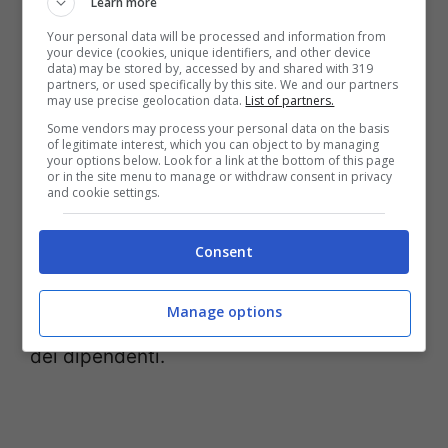
Learn more
Attorno al caso Red Bull stanno
Your personal data will be processed and information from
circolando tantissime voci in merito allo
your device (cookies, unique identifiers, and other device
data) may be stored by, accessed by and shared with 319
sforamento del Budget Cap
. Dopo il
partners, or used specifically by this site. We and our partners
may use precise geolocation data.
List of partners.
comunicato della FIA che ha reso nota
Some vendors may process your personal data on the basis
of legitimate interest, which you can object to by managing
l’infrazione minore, ovvero compresa
your options below. Look for a link at the bottom of this page
or in the site menu to manage or withdraw consent in privacy
nell’extra spesa del 5%, alcuni media
and cookie settings.
hanno riportato un’indiscrezione
Consent
clamorosa, ovvero che il motivo dello
sforamento starebbe nei costi dei catering
Manage options
e nel mantenimento dei giorni di malattia
dei dipendenti.