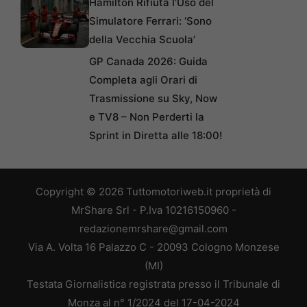
Hamilton Rifiuta l’Uso del
Simulatore Ferrari: ‘Sono
della Vecchia Scuola’
GP Canada 2026: Guida
Completa agli Orari di
Trasmissione su Sky, Now
e TV8 – Non Perderti la
Sprint in Diretta alle 18:00!
Copyright © 2026 Tuttomotoriweb.it proprietà di
MrShare Srl - P.Iva 10216150960 -
redazionemrshare@gmail.com
Via A. Volta 16 Palazzo C - 20093 Cologno Monzese
(MI)
Testata Giornalistica registrata presso il Tribunale di
Monza al n° 1/2024 del 17-04-2024