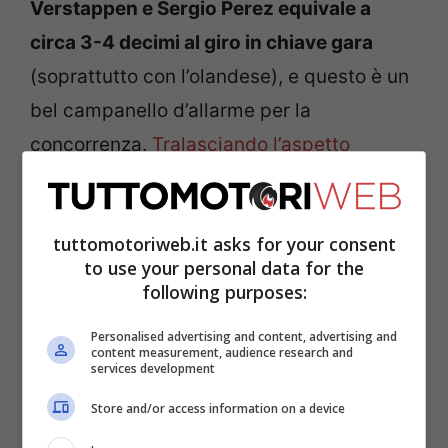
Verstappen e Sergio Perez equivale a
circa 3-4 decimi al giro in chiave gara
(soprattutto con l’olandese), e questo è un
bel campanello d’allarme per la
concorrenza.
Tralasciando l’aspetto
sportivo
, il Budget Cap è un argomento
che tiene banco, e le ultime indiscrezioni
tuttomotoriweb.it asks for your consent
hanno del clamoroso.
to use your personal data for the
following purposes:
Red Bull, Adrian Newey al
Personalised advertising and content, advertising and
centro del caso Budget
content measurement, audience research and
services development
Cap
Store and/or access information on a device