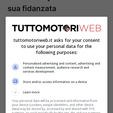
sua fidanzata
tuttomotoriweb.it asks for your consent
to use your personal data for the
following purposes:
Personalised advertising and content, advertising and
content measurement, audience research and
services development
Store and/or access information on a device
La bellissima,
Katerina Berezhna
è da
Learn more
qualche anno, la nuova compagna del
Your personal data will be processed and information from
pilota Alpha Tauri. Il francese, era
your device (cookies, unique identifiers, and other device
data) may be stored by, accessed by and shared with 319
partners, or used specifically by this site. We and our partners