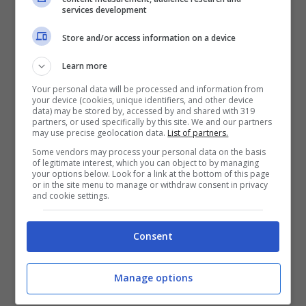
services development
conoscerlo e farci due chiacchiere ed è
Store and/or access information on a device
una persona veramente umile. Si allena poi
alla scuola motociclistica di Como e devo
Learn more
dire che è un pilota che ammiro molto
”.
Your personal data will be processed and information from
your device (cookies, unique identifiers, and other device
data) may be stored by, accessed by and shared with 319
partners, or used specifically by this site. We and our partners
Qual è stata la più grande soddisfazione
may use precise geolocation data.
List of partners.
sin qui della tua carriera o l’incontro che ti
Some vendors may process your personal data on the basis
of legitimate interest, which you can object to by managing
your options below. Look for a link at the bottom of this page
ha cambiato la vita?
or in the site menu to manage or withdraw consent in privacy
and cookie settings.
“
La mia più grande soddisfazione è stata
Consent
quella di riuscire a dimostrare che
iniziando tardi, comunque, perché io ho
Manage options
iniziato a correre quando avevo più o meno