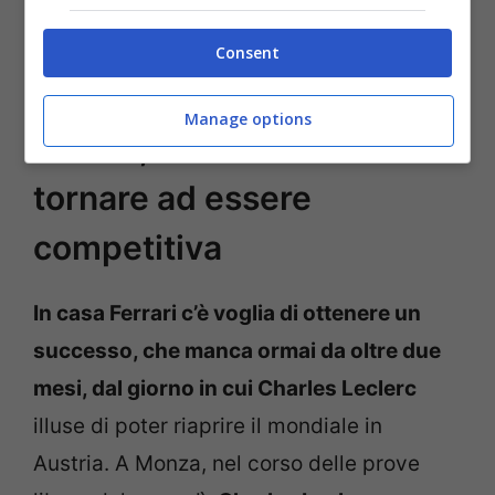
lottare per il vertice nelle prossime sei
Consent
gare.
Manage options
Ferrari, la F1-75 vuole
tornare ad essere
competitiva
In casa Ferrari c’è voglia di ottenere un
successo, che manca ormai da oltre due
mesi, dal giorno in cui Charles Leclerc
illuse di poter riaprire il mondiale in
Austria. A Monza, nel corso delle prove