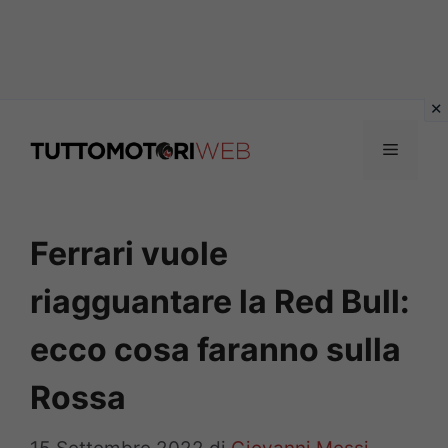
Vai
al
Menu
contenuto
Ferrari vuole
riagguantare la Red Bull:
ecco cosa faranno sulla
Rossa