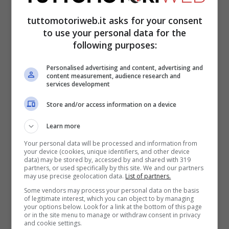
aerodinamico
come quella di Zandvoort si
tuttomotoriweb.it asks for your consent
è vista tutta la differenza, ed anche la
to use your personal data for the
Mercedes
aveva qualcosa in più rispetto
following purposes:
alle Rosse, che ad inizio anno rifilavano un
Personalised advertising and content, advertising and
secondo al giro alle frecce d’argento.
content measurement, audience research and
services development
Qualcosa, come al solito, è andato storto
Store and/or access information on a device
strada facendo, anche se
Mattia Binotto
Learn more
ad inizio anno
aveva garantito che il
Your personal data will be processed and information from
your device (cookies, unique identifiers, and other device
Cavallino avrebbe tenuto il passo
grazie a
data) may be stored by, accessed by and shared with 319
partners, or used specifically by this site. We and our partners
degli upgrade adatti ad ogni condizione.
may use precise geolocation data.
List of partners.
Some vendors may process your personal data on the basis
Tuttavia, a Maranello non vogliono
of legitimate interest, which you can object to by managing
your options below. Look for a link at the bottom of this page
interrompere del tutto lo sviluppo, con
or in the site menu to manage or withdraw consent in privacy
and cookie settings.
l’obiettivo di vincere a Singapore e di