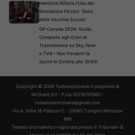
Hamilton Rifiuta l’Uso del
Simulatore Ferrari: ‘Sono
della Vecchia Scuola’
GP Canada 2026: Guida
Completa agli Orari di
Trasmissione su Sky, Now
e TV8 – Non Perderti la
Sprint in Diretta alle 18:00!
Copyright © 2026 Tuttomotoriweb.it proprietà di
MrShare Srl - P.Iva 10216150960 -
redazionemrshare@gmail.com
Via A. Volta 16 Palazzo C - 20093 Cologno Monzese
(MI)
Testata Giornalistica registrata presso il Tribunale di