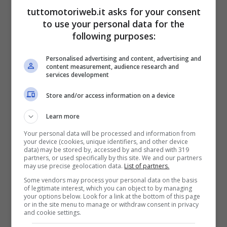
tuttomotoriweb.it asks for your consent
storia
anche per un altro motivo
. Prima
to use your personal data for the
delle qualifiche è stato infatti ritirato il #46
following purposes:
di
Valentino Rossi
,
che qui al Mugello ha
Personalised advertising and content, advertising and
scritto pagine di storia di questo sport
. Il
content measurement, audience research and
services development
numero del “Dottore” non verrà più
Store and/or access information on a device
indossato da nessuno in futuro, cosa che
accade anche per le leggende del calcio e
Learn more
del basket, il cui numero viene però ritirato
Your personal data will be processed and information from
your device (cookies, unique identifiers, and other device
dalle singole squadre.
data) may be stored by, accessed by and shared with 319
partners, or used specifically by this site. We and our partners
may use precise geolocation data.
List of partners.
Some vendors may process your personal data on the basis
Valentino Rossi, ecco le
of legitimate interest, which you can object to by managing
your options below. Look for a link at the bottom of this page
sue parole
or in the site menu to manage or withdraw consent in privacy
and cookie settings.