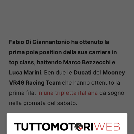
Fabio Di Giannantonio ha ottenuto la
prima pole position della sua carriera in
top class, battendo Marco Bezzecchi e
Luca Marini
. Ben due le
Ducati
del
Mooney
VR46 Racing Team
che hanno ottenuto la
prima fila,
in una tripletta italiana
da sogno
nella giornata del sabato.
I punti ovviamente si fanno alla domenica,
ma la giornata odierna entrerà nei libri di