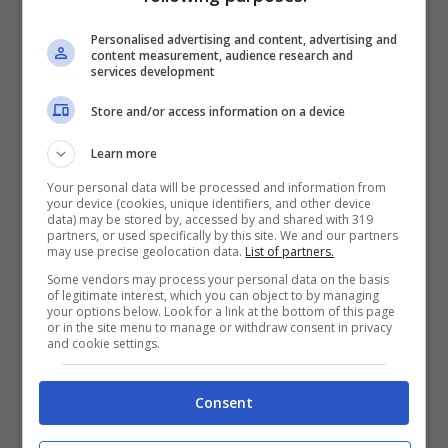
classe regina, portò a casa una Formula
Personalised advertising and content, advertising and
content measurement, audience research and
Ford Festival e un RAC Formula Ford. In
services development
seguito, tante ottime prestazioni in diverse
Store and/or access information on a device
serie minori, senza però mai arrivare al
Learn more
titolo. Neanche in Formula 1, vincerà mai
Your personal data will be processed and information from
un campionato: arriverà secondo nel 1999.
your device (cookies, unique identifiers, and other device
data) may be stored by, accessed by and shared with 319
In totale per lui 4 GP vinti.
partners, or used specifically by this site. We and our partners
may use precise geolocation data.
List of partners.
Some vendors may process your personal data on the basis
Le scuderie per cui ha
of legitimate interest, which you can object to by managing
your options below. Look for a link at the bottom of this page
or in the site menu to manage or withdraw consent in privacy
corso Eddie Irvine
and cookie settings.
Consent
Nonostante ciò, in F1 come detto, si
comportò molto bene, risultando molto