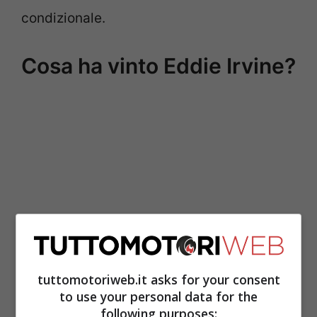
condizionale.
Cosa ha vinto Eddie Irvine?
tuttomotoriweb.it asks for your consent
Il pilota nordirlandese ha vinto poco
to use your personal data for the
following purposes:
durante la sua carriera. Prima di arrivare in