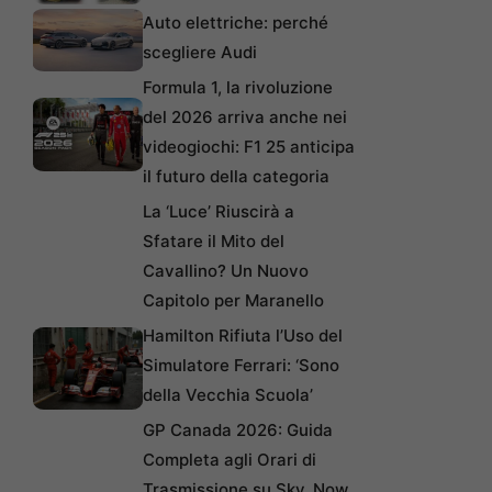
Auto elettriche: perché
scegliere Audi
Formula 1, la rivoluzione
del 2026 arriva anche nei
videogiochi: F1 25 anticipa
il futuro della categoria
La ‘Luce’ Riuscirà a
Sfatare il Mito del
Cavallino? Un Nuovo
Capitolo per Maranello
Hamilton Rifiuta l’Uso del
Simulatore Ferrari: ‘Sono
della Vecchia Scuola’
GP Canada 2026: Guida
Completa agli Orari di
Trasmissione su Sky, Now