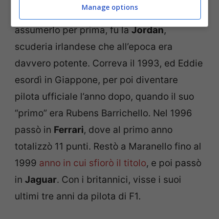
Manage options
affidabile, ma da secondo pilota. Ad
assumerlo per prima, fu la
Jordan
,
scuderia irlandese che all’epoca era
davvero potente. Correva il 1993, ed Eddie
esordì in Giappone, per poi diventare
pilota ufficiale l’anno dopo, quando il suo
“primo” era Rubens Barrichello. Nel 1996
passò in
Ferrari
, dove al primo anno
totalizzò 11 punti. Restò a Maranello fino al
1999
anno in cui sfiorò il titolo
, e poi passò
in
Jaguar
. Con i britannici, visse i suoi
ultimi tre anni da pilota di F1.