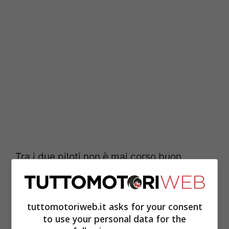
Tra i due piloti non è mai corso buon
sangue, Jorge Lorenzo si è rivelato un osso
duro sin dall’esordio con la M1.
Ramon
tuttomotoriweb.it asks for your consent
Forcada
era il suo capotecnico:
to use your personal data for the
“Solitamente il re è sempre il re, ma la