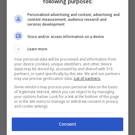
following purposes:
nuova generazione di piloti formata da
Personalised advertising and content, advertising and
Pedrosa, Stoner e Lorenzo non aveva
content measurement, audience research and
services development
rispetto a livello sportivo e per Rossi era
Store and/or access information on a device
una novità”, ricorda il tecnico catalano a
Motorsport-Total.com. Il culmine della loro
Learn more
rivalità si è raggiunto sul circuito del
Your personal data will be processed and information from
your device (cookies, unique identifiers, and other device
data) may be stored by, accessed by and shared with 319
Montmelò nel 2009. Jorge partiva dalla
partners, or used specifically by this site. We and our partners
may use precise geolocation data.
List of partners.
pole position, Valentino dalla seconda
Some vendors may process your personal data on the basis
piazza a soli 13 millesimi dopo le
of legitimate interest, which you can object to by managing
your options below. Look for a link at the bottom of this page
qualifiche. “Era una delle mie piste
or in the site menu to manage or withdraw consent in privacy
and cookie settings.
preferite, ma per Lorenzo era la gara di
casa. Avevamo stili di guida diversi ma
Consent
eravamo similmente veloci”, ricorda il nove