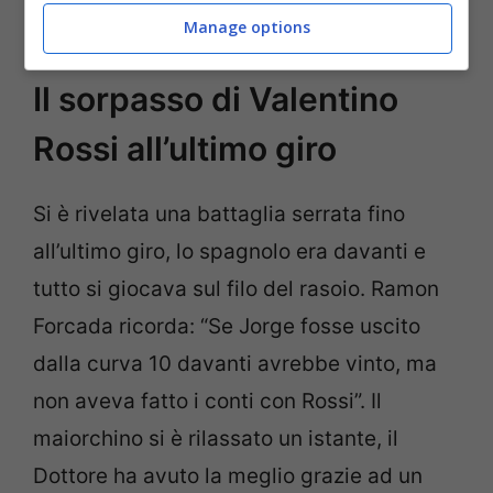
volte iridato.
Manage options
Il sorpasso di Valentino
Rossi all’ultimo giro
Si è rivelata una battaglia serrata fino
all’ultimo giro, lo spagnolo era davanti e
tutto si giocava sul filo del rasoio. Ramon
Forcada ricorda: “Se Jorge fosse uscito
dalla curva 10 davanti avrebbe vinto, ma
non aveva fatto i conti con Rossi”. Il
maiorchino si è rilassato un istante, il
Dottore ha avuto la meglio grazie ad un