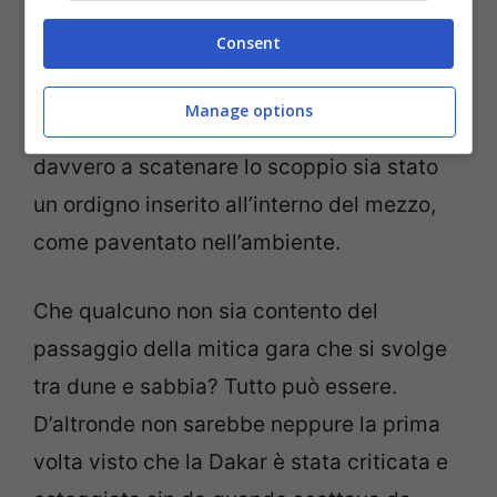
Consent
Sul documento si legge che un’indagine
Manage options
sarebbe stata avviata per capire se
davvero a scatenare lo scoppio sia stato
un ordigno inserito all’interno del mezzo,
come paventato nell’ambiente.
Che qualcuno non sia contento del
passaggio della mitica gara che si svolge
tra dune e sabbia? Tutto può essere.
D’altronde non sarebbe neppure la prima
volta visto che la Dakar è stata criticata e