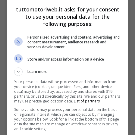
verificato presso l’Hotel Donatello della
tuttomotoriweb.it asks for your consent
città di recente sede del GP di F1. Il veicolo
to use your personal data for the
era stato appena parcheggiato e la
following purposes:
persona che si trovava alla guida o sul
Personalised advertising and content, advertising and
sedile destro (non è ancora chiaro), è
content measurement, audience research and
services development
rimasta ferita, tanto da dover essere
Store and/or access information on a device
trasportata in ospedale.
Learn more
Your personal data will be processed and information from
your device (cookies, unique identifiers, and other device
data) may be stored by, accessed by and shared with 319
partners, or used specifically by this site. We and our partners
may use precise geolocation data.
List of partners.
Some vendors may process your personal data on the basis
of legitimate interest, which you can object to by managing
your options below. Look for a link at the bottom of this page
or in the site menu to manage or withdraw consent in privacy
and cookie settings.