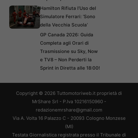
Hamilton Rifiuta l’Uso del
Simulatore Ferrari: ‘Sono
della Vecchia Scuola’
GP Canada 2026: Guida
Completa agli Orari di
Trasmissione su Sky, Now
e TV8 – Non Perderti la
Sprint in Diretta alle 18:00!
Copyright © 2026 Tuttomotoriweb.it proprietà di
MrShare Srl - P.Iva 10216150960 -
redazionemrshare@gmail.com
Via A. Volta 16 Palazzo C - 20093 Cologno Monzese
(MI)
Testata Giornalistica registrata presso il Tribunale di