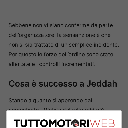
Sebbene non vi siano conferme da parte
dell’organizzatore, la sensanzione è che
non si sia trattato di un semplice incidente.
Per questo le forze dell’ordine sono state
allertate e i controlli incrementati.
Cosa è successo a Jeddah
Stando a quanto si apprende dal
comunicato ufficiale del rally raid più
pericoloso al mondo, l’evento si è