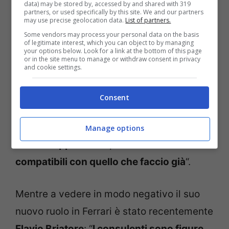
data) may be stored by, accessed by and shared with 319
In realtà lo stesso
Jean Todt non più di
partners, or used specifically by this site. We and our partners
may use precise geolocation data.
List of partners.
qualche giorno fa
a
L’Equipe
aveva
Some vendors may process your personal data on the basis
smentito un suo accordo con la Rossa: “
Per
of legitimate interest, which you can object to by managing
your options below. Look for a link at the bottom of this page
il momento non c’è nulla. Dobbiamo
or in the site menu to manage or withdraw consent in privacy
and cookie settings.
essere realisti
, anzitutto la cosa più
importante è il mio impegno per la
Consent
sicurezza stradale, presso
le
Nazioni
Unite
.
Ma non chiudo la porta
Manage options
ad altre opportunità, fintanto che sono
compatibili con quello che faccio già
“.
Mentre a vedere in modo negativo il suo
nuovo ruolo in Ferrari è stato recentemente
Flavio Briatore
: “
I consulenti sono figure