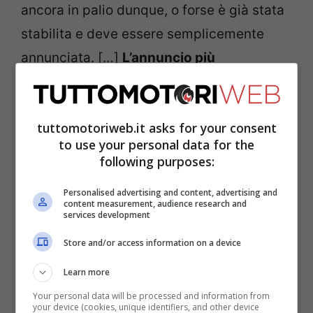
ancora in palio dunque, o forse è già stata
stabilita e deve essere semplicemente
annunciata. […]
L’annuncio più
importante, però, sarà quello relativo al
ritorno di Jean Todt a Maranello nel ruolo
tuttomotoriweb.it asks for your consent
di super-consulente
, una carica che
to use your personal data for the
coinvolgerà sia la Scuderia che la casa
following purposes:
automobilistica. Aspettatevi di vedere
Personalised advertising and content, advertising and
Jean apparire alle gare nel 2022″.
content measurement, audience research and
services development
Tra smentite e giudizi già
Store and/or access information on a device
Learn more
negativi
Your personal data will be processed and information from
your device (cookies, unique identifiers, and other device