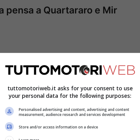
 pensa a Quartararo e Mir
tuttomotoriweb.it asks for your consent to use
your personal data for the following purposes:
ag.com
ha confermato che Honda sta
Personalised advertising and content, advertising and content
measurement, audience research and services development
un top rider e dice i nomi: «
Quartararo è il
Store and/or access information on a device
 HRC e il manager si sono già parlati, ma mi