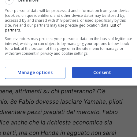
Learn more
nche Joan Mir. Su uno dei due riusciranno
Your personal data will be processed and information from your device
erà delle reazioni a catena
».
(cookies, unique identifiers, and other device data) may be stored by,
accessed by and shared with 319 partners, or used specifically by this
site. We and our partners may use precise geolocation data.
List of
rtararo
e
Joan Mir
possa approdare nel
partners.
Some vendors may process your personal data on the basis of legitimate
ez nel 2023. Dei contatti sarebbero già
interest, which you can object to by managing your options below. Look
for a link at the bottom of this page or in the site menu to manage or
 effettivamente si concretizzerà qualcosa.
withdraw consent in privacy and cookie settings.
bia domandato a
Yamaha
garanzie tecniche
Manage options
Consent
 Pernat sul team di Iwata si è così espresso:
bene, altrimenti su chi punteranno? C’è
nio. Se Fabio dovesse lasciare Yamaha, piloti
diventare pezzi pregiati del mercato. Fabio
dice anche che la richiesta economica sia
le parti, ma con Honda in agguato non sarei