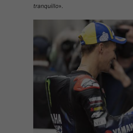
tranquillo
».