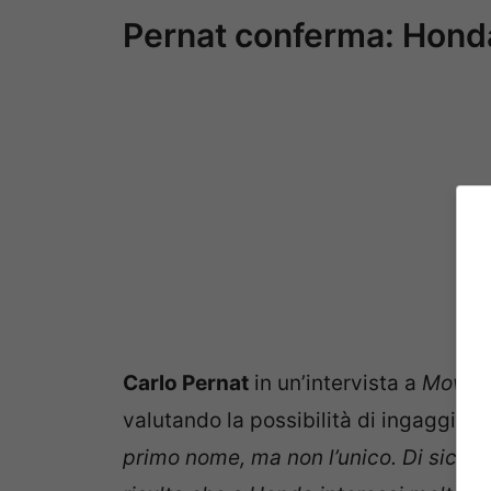
Pernat conferma: Honda
Carlo Pernat
in un’intervista a
MowM
valutando la possibilità di ingaggiare 
primo nome, ma non l’unico. Di sicuro